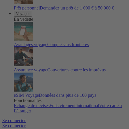
Prêt personnel
Demandez un prêt de 1 000 € à 50 000 €
Voyager
En vedette
Avantages voyage
Compte sans frontières
Assurance voyage
Couvertures contre les imprévus
eSIM Voyage
Données dans plus de 100 pays
Fonctionnalités
Échange de devises
Frais virement international
Votre carte à
l’étranger
Se connecter
Se connecter