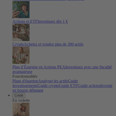
Actions et ETF
Investissez dès 1 €
Crypto
Achetez et vendez plus de
300
actifs
Plan d’Épargne en Actions PEA
Investissez avec une fiscalité
avantageuse
Fonctionnalités
Plans d'épargne
Analyser les actifs
Guide
investissements
Guide crypto
Guide ETF
Guide actions
Investir
en bourse débutant
Crédit
En vedette