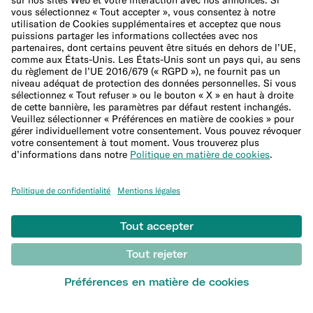
Entreprise
À propos de N26
Équipe de direction
Jobs
Presse
Programme d'affiliation
Aide
Service Client
Sitemap