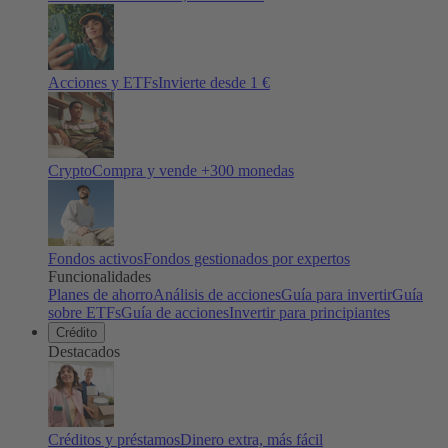
Acciones y ETFs
Invierte desde 1 €
Crypto
Compra y vende +
300
monedas
Fondos activos
Fondos gestionados por expertos
Funcionalidades
Planes de ahorro
Análisis de acciones
Guía para invertir
Guía
sobre ETFs
Guía de acciones
Invertir para principiantes
Crédito
Destacados
Créditos y préstamos
Dinero extra, más fácil