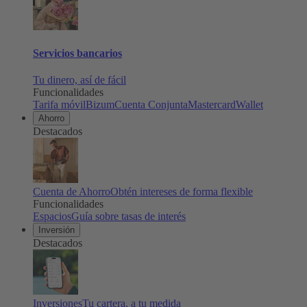
Servicios bancarios
Tu dinero, así de fácil
Funcionalidades
Tarifa móvil
Bizum
Cuenta Conjunta
Mastercard
Wallet
Ahorro
Destacados
Cuenta de Ahorro
Obtén intereses de forma flexible
Funcionalidades
Espacios
Guía sobre tasas de interés
Inversión
Destacados
Inversiones
Tu cartera, a tu medida