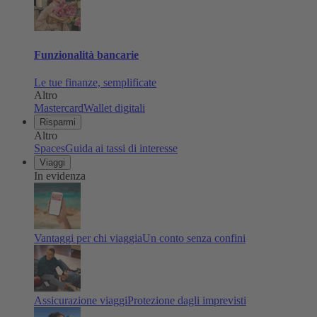
Funzionalità bancarie
Le tue finanze, semplificate
Altro
Mastercard
Wallet digitali
Risparmi
Altro
Spaces
Guida ai tassi di interesse
Viaggi
In evidenza
Vantaggi per chi viaggia
Un conto senza confini
Assicurazione viaggi
Protezione dagli imprevisti