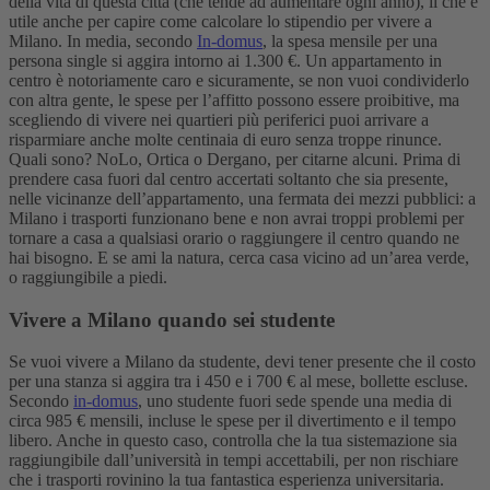
della vita di questa città (che tende ad aumentare ogni anno), il che è
utile anche per capire come calcolare lo stipendio per vivere a
Milano. In media, secondo
In-domus
, la spesa mensile per una
persona single si aggira intorno ai 1.300 €.
Un appartamento in
centro è notoriamente caro e sicuramente, se non vuoi condividerlo
con altra gente, le spese per l’affitto possono essere proibitive, ma
scegliendo di vivere nei quartieri più periferici puoi arrivare a
risparmiare anche molte centinaia di euro senza troppe rinunce.
Quali sono? NoLo, Ortica o Dergano, per citarne alcuni. Prima di
prendere casa fuori dal centro accertati soltanto che sia presente,
nelle vicinanze dell’appartamento, una fermata dei mezzi pubblici: a
Milano i trasporti funzionano bene e non avrai troppi problemi per
tornare a casa a qualsiasi orario o raggiungere il centro quando ne
hai bisogno. E se ami la natura, cerca casa vicino ad un’area verde,
o raggiungibile a piedi.
Vivere a Milano quando sei studente
Se vuoi vivere a Milano da studente, devi tener presente che il costo
per una stanza si aggira tra i 450 e i 700 € al mese, bollette escluse.
Secondo
in-domus
, uno studente fuori sede spende una media di
circa 985 € mensili, incluse le spese per il divertimento e il tempo
libero. Anche in questo caso, controlla che la tua sistemazione sia
raggiungibile dall’università in tempi accettabili, per non rischiare
che i trasporti rovinino la tua fantastica esperienza universitaria.