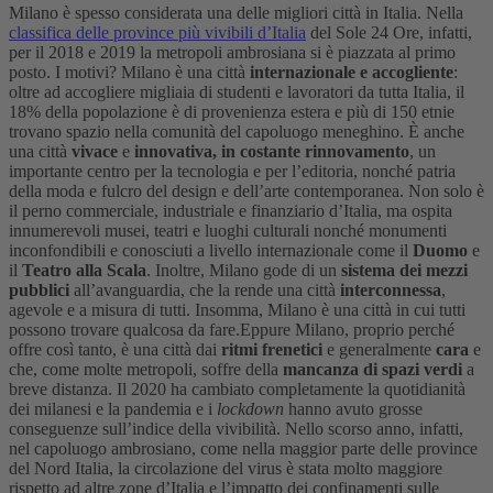
Milano è spesso considerata una delle migliori città in Italia. Nella
classifica delle province più vivibili d’Italia
del Sole 24 Ore, infatti,
per il 2018 e 2019 la metropoli ambrosiana si è piazzata al primo
posto. I motivi? Milano è una città
internazionale e accogliente
:
oltre ad accogliere migliaia di studenti e lavoratori da tutta Italia, il
18% della popolazione è di provenienza estera e più di 150 etnie
trovano spazio nella comunità del capoluogo meneghino. È anche
una città
vivace
e
innovativa, in costante rinnovamento
,
un
importante centro per la tecnologia e per l’editoria, nonché patria
della moda e fulcro del design e dell’arte contemporanea. Non solo è
il perno commerciale, industriale e finanziario d’Italia, ma ospita
innumerevoli musei, teatri e luoghi culturali nonché monumenti
inconfondibili e conosciuti a livello internazionale come il
Duomo
e
il
Teatro alla Scala
. Inoltre, Milano gode di un
sistema dei mezzi
pubblici
all’avanguardia, che la rende una città
interconnessa
,
agevole e a misura di tutti. Insomma, Milano è una città in cui tutti
possono trovare qualcosa da fare.
Eppure Milano, proprio perché
offre così tanto, è una città dai
ritmi frenetici
e generalmente
cara
e
che, come molte metropoli, soffre della
mancanza di spazi verdi
a
breve distanza. Il 2020 ha cambiato completamente la quotidianità
dei milanesi e la pandemia e i
lockdown
hanno avuto grosse
conseguenze sull’indice della vivibilità. Nello scorso anno, infatti,
nel capoluogo ambrosiano, come nella maggior parte delle province
del Nord Italia, la circolazione del virus è stata molto maggiore
rispetto ad altre zone d’Italia e l’impatto dei confinamenti sulle