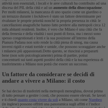
attività non essenziali, i locali e le aree culturali ha contribuito ad una
discesa del PIL della città e ad un
aumento della disoccupazione
.
Per molti milanesi, la mancanza di uno spazio come un giardino o
un terrazzo durante i
lockdown
è stato un fattore determinante per
rivalutare le proprie priorità nonché la propria presenza in città: le
cancellazioni anagrafiche hanno fatto perdere alla metropoli circa 12
mila abitanti residenti.
Inoltre, è vero che Milano è una città che fa
della frenesia e della vitalità i suoi punti di forza, ma i mezzi sono
spesso congestionati e lenti e la sua posizione all’interno della
Pianura Padana non solo rende la città piena di smog, ma causa
inverni rigidi e estati torride e umide, che possono scoraggiare anche
i milanesi più appassionati.
Detto questo, se riuscirai a prepararti
bene (non solo psicologicamente) prima di partire, potrai
concentrarti sui tanti aspetti positivi della città e la tua esperienza di
trasferimento a Milano non potrà che essere un successo.
Un fattore da considerare se decidi di
andare a vivere a Milano: il costo
Se hai deciso di trasferirti nella metropoli meneghina, dovrai prima
di tutto pensare a gestire i costi, che possono essere elevati. Se lavori
e ti chiedi
quanto costa vivere da soli
a Milano, siti come
Numbeo
(in inglese) possono offrirti una panoramica sugli affitti e l’indice