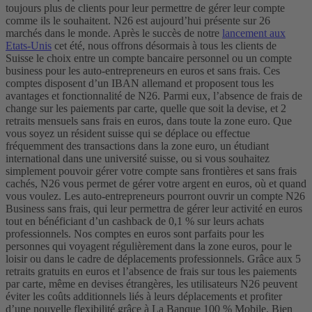
toujours plus de clients pour leur permettre de gérer leur compte
comme ils le souhaitent. N26 est aujourd’hui présente sur 26
marchés dans le monde.
Après le succès de notre
lancement aux
Etats-Unis
cet été, nous offrons désormais à tous les clients de
Suisse le choix entre un compte bancaire personnel ou un compte
business pour les auto-entrepreneurs en euros et sans frais. Ces
comptes disposent d’un IBAN allemand et proposent tous les
avantages et fonctionnalité de N26. Parmi eux, l’absence de frais de
change sur les paiements par carte, quelle que soit la devise, et 2
retraits mensuels sans frais en euros, dans toute la zone euro.
Que
vous soyez un résident suisse qui se déplace ou effectue
fréquemment des transactions dans la zone euro, un étudiant
international dans une université suisse, ou si vous souhaitez
simplement pouvoir gérer votre compte sans frontières et sans frais
cachés, N26 vous permet de gérer votre argent en euros, où et quand
vous voulez. Les auto-entrepreneurs pourront ouvrir un compte N26
Business sans frais, qui leur permettra de gérer leur activité en euros
tout en bénéficiant d’un cashback de 0,1 % sur leurs achats
professionnels.
Nos comptes en euros sont parfaits pour les
personnes qui voyagent régulièrement dans la zone euros, pour le
loisir ou dans le cadre de déplacements professionnels. Grâce aux 5
retraits gratuits en euros et l’absence de frais sur tous les paiements
par carte, même en devises étrangères, les utilisateurs N26 peuvent
éviter les coûts additionnels liés à leurs déplacements et profiter
d’une nouvelle flexibilité grâce à La Banque 100 % Mobile.
Bien