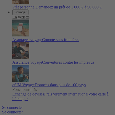
Prêt personnel
Demandez un prêt de 1 000 € à 50 000 €
Voyager
En vedette
Avantages voyage
Compte sans frontières
Assurance voyage
Couvertures contre les imprévus
eSIM Voyage
Données dans plus de 100 pays
Fonctionnalités
Échange de devises
Frais virement international
Votre carte à
l’étranger
Se connecter
Se connecter