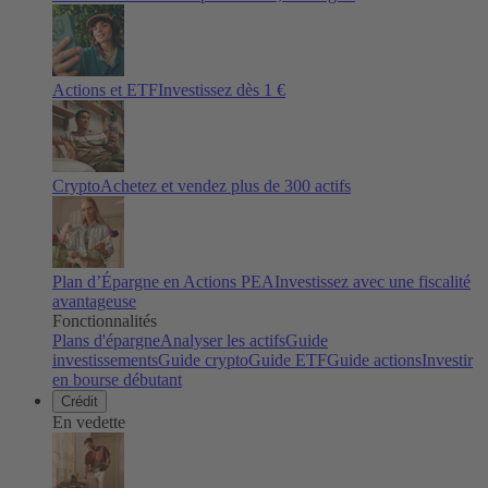
Actions et ETF
Investissez dès 1 €
Crypto
Achetez et vendez plus de
300
actifs
Plan d’Épargne en Actions PEA
Investissez avec une fiscalité
avantageuse
Fonctionnalités
Plans d'épargne
Analyser les actifs
Guide
investissements
Guide crypto
Guide ETF
Guide actions
Investir
en bourse débutant
Crédit
En vedette