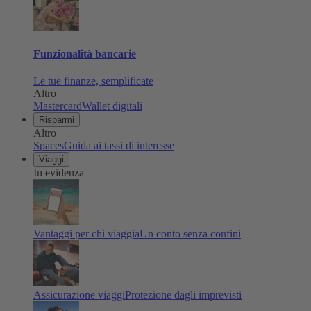
Funzionalità bancarie
Le tue finanze, semplificate
Altro
Mastercard
Wallet digitali
Risparmi
Altro
Spaces
Guida ai tassi di interesse
Viaggi
In evidenza
Vantaggi per chi viaggia
Un conto senza confini
Assicurazione viaggi
Protezione dagli imprevisti