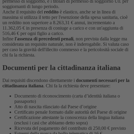
permesso di soggiorno, e i titolari di permesso di soggiorno UE per
soggiornanti di lungo periodo.
Anche il requisito del
reddito
è elastico, anche se in linea di
massima si utilizza il tetto per l'esenzione della spesa sanitaria, cioè
un reddito non superiore a 8.263,31 € annui, incrementato a
11.362,05 € in presenza di coniuge a carico e con un'aggiunta di
516,46 € per ogni figlio a carico.
Infine
l'assenza di precedenti penali
, non prevista dalla legge ma
considerata un requisito naturale, non è inderogabile. Si valuta caso
per caso la gravità dell'illecito commesso e la pericolosità sociale di
chi fa la richiesta.
Documenti per la cittadinanza italiana
Dai requisiti discendono direttamente i
documenti necessari per la
cittadinanza italiana
. Chi fa la richiesta deve presentare:
Documento di riconoscimento (carta d’identità italiana o
passaporto)
Atto di nascita rilasciato dal Paese d’origine
Certificato penale formato dalle autorità del Paese di origine
Certificazione attestante la conoscenza della lingua italiana
(esclusi i casi che abbiamo detto sopra)
Ricevuta del pagamento del contributo di 250,00 € previsto
Estremi della marca da bollo telematica di 16 €