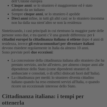
dell’Unione europea
Cinque anni
: se lo straniero è maggiorenne ed è stato
adottato da un italiano
Sempre
cinque anni
, se lo straniero è apolide
Dieci anni
infine, in tutti gli altri casi: se lo straniero insomma
non ha dalla sua nient’altro se non la residenza
Sintetizzando, i casi principali in cui rientrano la maggior parte delle
persone sono due, e tra questi c’è una grande differenza: per
i
cittadini europei la cittadinanza italiana si ottiene
dopo 4 anni di
residenza, invece
gli extracomunitari per diventare italiani
devono risiedere regolarmente in Italia da almeno 10 anni.
Sono previste però
due eccezioni
:
La concessione della cittadinanza italiana allo straniero che ha
prestato servizio, anche all'estero, per almeno cinque anni alle
dipendenze dello Stato (come dipendenti stranieri di
ambasciate e consolati, o di uffici dislocati fuori dall’Italia).
La cittadinanza per meriti: lo straniero diventa cittadino
italiano quando ha reso eminenti servizi all'Italia, o quando
ricorre un eccezionale interesse dello Stato.
Cittadinanza italiana: i tempi per
ottenerla