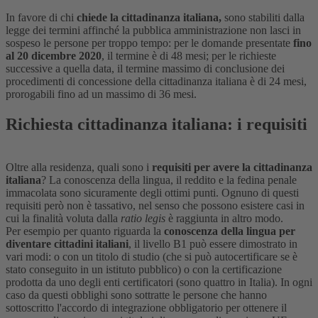
In favore di chi
chiede la cittadinanza italiana,
sono stabiliti dalla
legge dei termini affinché la pubblica amministrazione non lasci in
sospeso le persone per troppo tempo: per le domande presentate
fino
al 20 dicembre 2020
, il termine è di 48 mesi; per le richieste
successive a quella data, il termine massimo di conclusione dei
procedimenti di concessione della cittadinanza italiana è di 24 mesi,
prorogabili fino ad un massimo di 36 mesi.
Richiesta cittadinanza italiana: i requisiti
Oltre alla residenza, quali sono i
requisiti per avere la cittadinanza
italiana
? La conoscenza della lingua, il reddito e la fedina penale
immacolata sono sicuramente degli ottimi punti. Ognuno di questi
requisiti però non è tassativo, nel senso che possono esistere casi in
cui la finalità voluta dalla
ratio legis
è raggiunta in altro modo.
Per esempio per quanto riguarda la
conoscenza della lingua per
diventare cittadini italiani
, il livello B1 può essere dimostrato in
vari modi: o con un titolo di studio (che si può autocertificare se è
stato conseguito in un istituto pubblico) o con la certificazione
prodotta da uno degli enti certificatori (sono quattro in Italia). In ogni
caso da questi obblighi sono sottratte le persone che hanno
sottoscritto l'accordo di integrazione obbligatorio per ottenere il