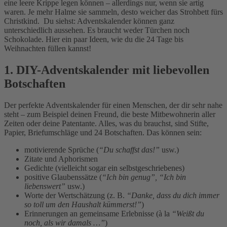
eine leere Krippe legen können – allerdings nur, wenn sie artig
waren. Je mehr Halme sie sammeln, desto weicher das Strohbett fürs
Christkind.
Du siehst: Adventskalender können ganz
unterschiedlich aussehen. Es braucht weder Türchen noch
Schokolade. Hier ein paar Ideen, wie du die 24 Tage bis
Weihnachten füllen kannst!
1. DIY-Adventskalender mit liebevollen
Botschaften
Der perfekte Adventskalender für einen Menschen, der dir sehr nahe
steht – zum Beispiel deinen Freund, die beste Mitbewohnerin aller
Zeiten oder deine Patentante. Alles, was du brauchst, sind Stifte,
Papier, Briefumschläge und 24 Botschaften. Das können sein:
motivierende Sprüche (
“Du schaffst das!”
usw.)
Zitate und Aphorismen
Gedichte (vielleicht sogar ein selbstgeschriebenes)
positive Glaubenssätze (
“Ich bin genug”, “Ich bin
liebenswert”
usw.)
Worte der Wertschätzung (z. B.
“Danke, dass du dich immer
so toll um den Haushalt kümmerst!”
)
Erinnerungen an gemeinsame Erlebnisse (à la
“Weißt du
noch, als wir damals …”
)