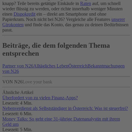
knapp? Teile bereits getätigte Einkäufe in
Raten
auf, um schnell
wieder flüssig zu werden, oder richte innerhalb weniger Minuten
einen
Dispokredit
ein – direkt am Smartphone und ohne
Papierkram. Noch nicht bei N26? Vergleiche alle Features
unserer
Girokonten
und finde das Konto, das genau zu deinen Bedürfnissen
passt.
Beiträge, die dem folgenden Thema
entsprechen
Partner von N26
Alltägliches Leben
Österreich
Bekanntmachungen
von N26
VON N26
Love your bank
Ähnliche Artikel
Überfordert von zu vielen Finanz-Apps?
Lesezeit: 4 Min.
Nebenverdienst als Selbstständiger in Österreich: Was ist steuerfrei?
Lesezeit: 6 Min.
Money Talks: So geht eine 31-jährige Datenanalystin mit ihrem
Geld um
Lesezeit: 5 Min.