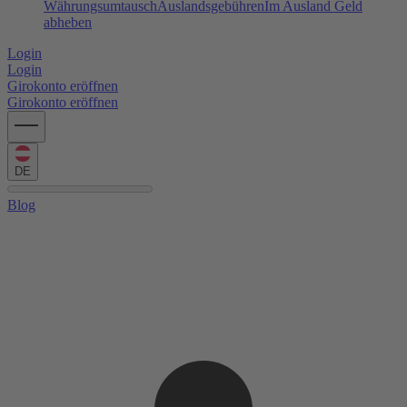
Währungsumtausch
Auslandsgebühren
Im Ausland Geld
abheben
Login
Login
Girokonto eröffnen
Girokonto eröffnen
DE
Blog