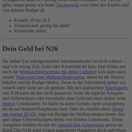
gibst, hängt genau wie beim
Taschengeld
vom Alter des Kindes und
von deinem Budget ab.
Kosten: 10 bis 30 €
Zeitaufwand: gering bis mittel
Kreativität: mittel
Dein Geld bei N26
Du siehst: Ein selbstgemachter Adventskalender ist nicht schwer –
egal wie wenig Zeit, Geld oder Kreativität du hast. Jetzt fehlen nur
noch die
Weihnachtsgeschenke für deine Liebsten
! Lies dazu auch
unsere
Tipps rund ums Weihnachtsshopping
, damit du die Nerven
behältst und im Budget bleibst. Denn in der Adventszeit geben wir
schnell mehr Geld aus als geplant. Mit den praktischen
Sparfeatures
von N26 kann dir das nicht passieren: Setze dir tägliche Ausgabe-
und Abhebelimits oder verschiebe dein Geld auf einen deiner zehn
Spaces
Unterkonten. So läufst du keine Gefahr, mehr auszugeben,
als du auf deinem Hauptkonto hast. Oder du erstellst einen
Space
mit eigener IBAN
, legst ein Budget für Weihnachtsgeschenke fest
und tätigst Überweisungen direkt von deinem Unterkonto. Deine
Ausgaben behältst du mit der
monatlichen Auswertung
genau im
Blick.
Das Geld wird wegen ungeahnter Ausgaben doch mal etwas