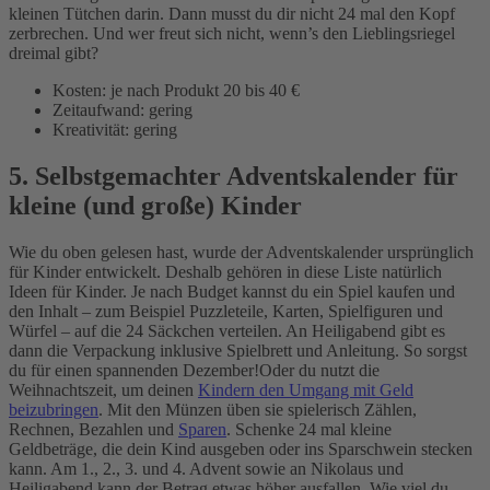
kleinen Tütchen darin. Dann musst du dir nicht 24 mal den Kopf
zerbrechen. Und wer freut sich nicht, wenn’s den Lieblingsriegel
dreimal gibt?
Kosten: je nach Produkt 20 bis 40 €
Zeitaufwand: gering
Kreativität: gering
5. Selbstgemachter Adventskalender für
kleine (und große) Kinder
Wie du oben gelesen hast, wurde der Adventskalender ursprünglich
für Kinder entwickelt. Deshalb gehören in diese Liste natürlich
Ideen für Kinder. Je nach Budget kannst du ein Spiel kaufen und
den Inhalt – zum Beispiel Puzzleteile, Karten, Spielfiguren und
Würfel – auf die 24 Säckchen verteilen. An Heiligabend gibt es
dann die Verpackung inklusive Spielbrett und Anleitung. So sorgst
du für einen spannenden Dezember!
Oder du nutzt die
Weihnachtszeit, um deinen
Kindern den Umgang mit Geld
beizubringen
. Mit den Münzen üben sie spielerisch Zählen,
Rechnen, Bezahlen und
Sparen
. Schenke 24 mal kleine
Geldbeträge, die dein Kind ausgeben oder ins Sparschwein stecken
kann. Am 1., 2., 3. und 4. Advent sowie an Nikolaus und
Heiligabend kann der Betrag etwas höher ausfallen. Wie viel du