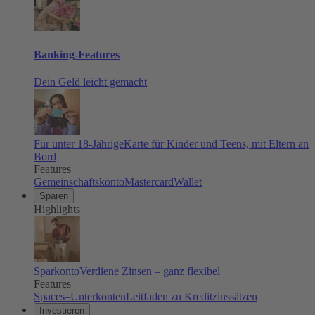
Banking-Features
Dein Geld leicht gemacht
Für unter 18-Jährige
Karte für Kinder und Teens, mit Eltern an
Bord
Features
Gemeinschaftskonto
Mastercard
Wallet
Sparen
Highlights
Sparkonto
Verdiene Zinsen – ganz flexibel
Features
Spaces–Unterkonten
Leitfaden zu Kreditzinssätzen
Investieren