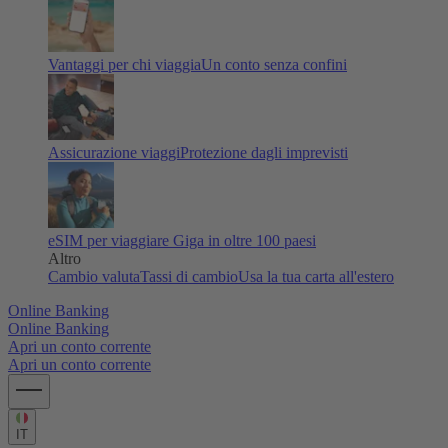
Vantaggi per chi viaggia
Un conto senza confini
Assicurazione viaggi
Protezione dagli imprevisti
eSIM per viaggiare
Giga in oltre 100 paesi
Altro
Cambio valuta
Tassi di cambio
Usa la tua carta all'estero
Online Banking
Online Banking
Apri un conto corrente
Apri un conto corrente
IT