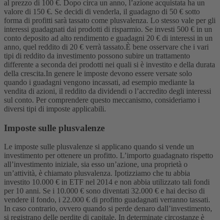
al prezzo di 100 €. Dopo circa un anno, l’azione acquistata ha un
valore di 150 €. Se decidi di venderla, il guadagno di 50 € sotto
forma di profitti sarà tassato come plusvalenza. Lo stesso vale per gli
interessi guadagnati dai prodotti di risparmio. Se investi 500 € in un
conto deposito ad alto rendimento e guadagni 20 € di interessi in un
anno, quel reddito di 20 € verrà tassato.
È bene osservare che i vari
tipi di reddito da investimento possono subire un trattamento
differente a seconda dei prodotti nei quali si è investito e della durata
della crescita.
In genere le imposte devono essere versate solo
quando i guadagni vengono incassati, ad esempio mediante la
vendita di azioni, il reddito da dividendi o l’accredito degli interessi
sul conto. Per comprendere questo meccanismo, consideriamo i
diversi tipi di imposte applicabili.
Imposte sulle plusvalenze
Le imposte sulle plusvalenze si applicano quando si vende un
investimento per ottenere un profitto. L’importo guadagnato rispetto
all’investimento iniziale, sia esso un’azione, una proprietà o
un’attività, è chiamato plusvalenza.
Ipotizziamo che tu abbia
investito 10.000 € in ETF nel 2014 e non abbia utilizzato tali fondi
per 10 anni. Se i 10.000 € sono diventati 32.000 € e hai deciso di
vendere il fondo, i 22.000 € di profitto guadagnati verranno tassati.
In caso contrario, ovvero quando si perde denaro dall’investimento,
si registrano delle perdite di capitale. In determinate circostanze è