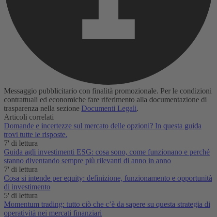
Messaggio pubblicitario con finalità promozionale. Per le condizioni
contrattuali ed economiche fare riferimento alla documentazione di
trasparenza nella sezione
Documenti Legali
.
Articoli correlati
Domande e incertezze sul mercato delle opzioni? In questa guida
trovi tutte le risposte.
7' di lettura
Guida agli investimenti ESG: cosa sono, come funzionano e perché
stanno diventando sempre più rilevanti di anno in anno
7' di lettura
Cosa si intende per equity: definizione, funzionamento e opportunità
di investimento
5' di lettura
Momentum trading: tutto ciò che c’è da sapere su questa strategia di
operatività nei mercati finanziari