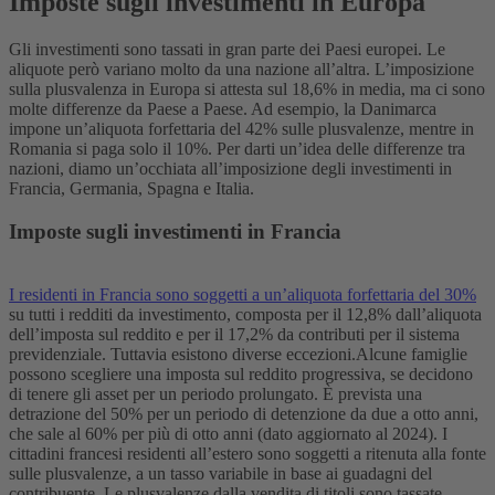
Imposte sugli investimenti in Europa
Gli investimenti sono tassati in gran parte dei Paesi europei. Le
aliquote però variano molto da una nazione all’altra. L’imposizione
sulla plusvalenza in Europa si attesta sul 18,6% in media, ma ci sono
molte differenze da Paese a Paese. Ad esempio, la Danimarca
impone un’aliquota forfettaria del 42% sulle plusvalenze, mentre in
Romania si paga solo il 10%.
Per darti un’idea delle differenze tra
nazioni, diamo un’occhiata all’imposizione degli investimenti in
Francia, Germania, Spagna e Italia.
Imposte sugli investimenti in Francia
I residenti in Francia sono soggetti a un’aliquota forfettaria del 30%
su tutti i redditi da investimento, composta per il 12,8% dall’aliquota
dell’imposta sul reddito e per il 17,2% da contributi per il sistema
previdenziale. Tuttavia esistono diverse eccezioni.
Alcune famiglie
possono scegliere una imposta sul reddito progressiva, se decidono
di tenere gli asset per un periodo prolungato. È prevista una
detrazione del 50% per un periodo di detenzione da due a otto anni,
che sale al 60% per più di otto anni (dato aggiornato al 2024).
I
cittadini francesi residenti all’estero sono soggetti a ritenuta alla fonte
sulle plusvalenze, a un tasso variabile in base ai guadagni del
contribuente. Le plusvalenze dalla vendita di titoli sono tassate