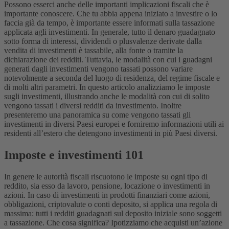
Possono esserci anche delle importanti implicazioni fiscali che è
importante conoscere. Che tu abbia appena iniziato a investire o lo
faccia già da tempo, è importante essere informati sulla tassazione
applicata agli investimenti.
In generale, tutto il denaro guadagnato
sotto forma di interessi, dividendi o plusvalenze derivate dalla
vendita di investimenti è tassabile, alla fonte o tramite la
dichiarazione dei redditi. Tuttavia, le modalità con cui i guadagni
generati dagli investimenti vengono tassati possono variare
notevolmente a seconda del luogo di residenza, del regime fiscale e
di molti altri parametri.
In questo articolo analizziamo le imposte
sugli investimenti, illustrando anche le modalità con cui di solito
vengono tassati i diversi redditi da investimento. Inoltre
presenteremo una panoramica su come vengono tassati gli
investimenti in diversi Paesi europei e forniremo informazioni utili ai
residenti all’estero che detengono investimenti in più Paesi diversi.
Imposte e investimenti 101
In genere le autorità fiscali riscuotono le imposte su ogni tipo di
reddito, sia esso da lavoro, pensione, locazione o investimenti in
azioni. In caso di investimenti in prodotti finanziari come azioni,
obbligazioni, criptovalute o conti deposito, si applica una regola di
massima: tutti i redditi guadagnati sul deposito iniziale sono soggetti
a tassazione.
Che cosa significa? Ipotizziamo che acquisti un’azione