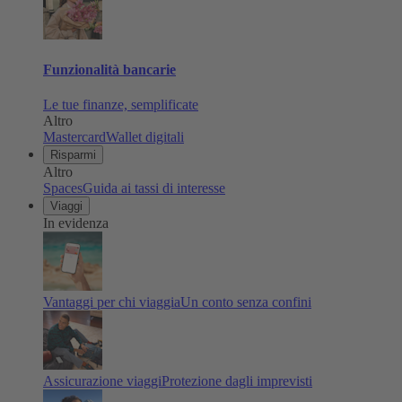
Funzionalità bancarie
Le tue finanze, semplificate
Altro
Mastercard
Wallet digitali
Risparmi
Altro
Spaces
Guida ai tassi di interesse
Viaggi
In evidenza
Vantaggi per chi viaggia
Un conto senza confini
Assicurazione viaggi
Protezione dagli imprevisti