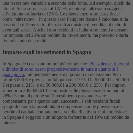
una tassazione variabile a seconda della fonte. Ad esempio, quelli da
titoli di Stato sono tassati al 12,5%, mentre gli altri sono soggetti
all’aliquota ordinaria del 26%. Le plusvalenze sono classificate
come “altri ricavi”. In questo caso l’aliquota fiscale è calcolata sulla
base della differenza tra il costo di acquisto e di vendita, al netto di
eventuali spese.
Anche i non residenti in Italia sono tenuti a versare
un’imposta del 26% sul reddito da investimenti, ma possono ridurla
rivendicando dei crediti.
Imposte sugli investimenti in Spagna
In Spagna le cose sono un po’ più complicate.
Plusvalenze, interessi
e dividendi sono tassati progressivamente in base a quanto si è
guadagnato
, indipendentemente dal periodo di detenzione. Per i
primi 6.000 € è prevista un’aliquota del 19%. Da 6.000,01 a 50.000
€ si passa al 21%, e da 50.000,01 a 200.000 € al 23%. Per importi
superiori a 200.000,01 € le imposte sulle plusvalenze sono pari al
26%.
Eventuali perdite sull’investimento possono essere
compensante per i quattro anni successivi. I soli residenti fiscali
spagnoli hanno la possibilità di compensare con le plusvalenze le
perdite di capitale contratte nella vendita di attività.
Chi non risiede
in Spagna è soggetto a un’aliquota forfettaria del 19% sul reddito da
interessi.