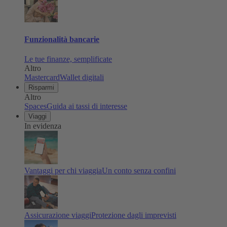
Funzionalità bancarie
Le tue finanze, semplificate
Altro
Mastercard
Wallet digitali
Risparmi
Altro
Spaces
Guida ai tassi di interesse
Viaggi
In evidenza
Vantaggi per chi viaggia
Un conto senza confini
Assicurazione viaggi
Protezione dagli imprevisti