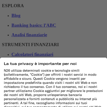
ESPLORA
Blog
Banking basics: l’ABC
Analisi finanziarie
STRUMENTI FINANZIARI
Calcolatori finanziari
Calcolatore budget mensile
Calcolatore di risparmio 50/30/20
Calcolatore di interessi
Calcolatore dell'inflazione
Calcolatore spese di trasferimento