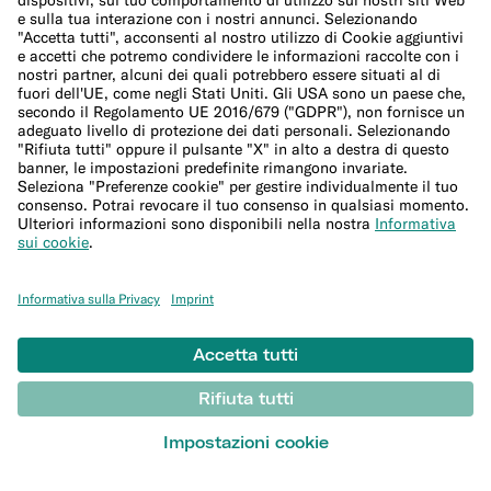
Calcolatore di budget per le festività
Altro
Conto studenti
Sicurezza
Invita i tuoi amici
Conto corrente per expat
Bonifici esteri
© N26 SE
2026
Documenti legali
Informativa sulla Privacy