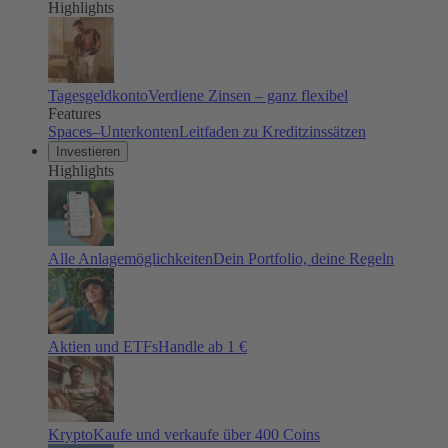
Highlights
Tagesgeldkonto
Verdiene Zinsen – ganz flexibel
Features
Spaces–Unterkonten
Leitfaden zu Kreditzinssätzen
Investieren
Highlights
Alle Anlagemöglichkeiten
Dein Portfolio, deine Regeln
Aktien und ETFs
Handle ab 1 €
Krypto
Kaufe und verkaufe über 400 Coins