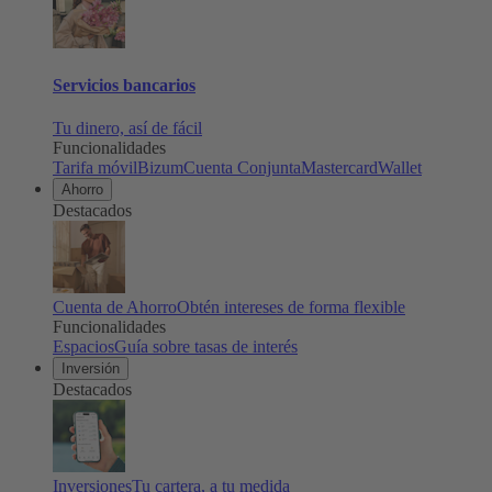
Servicios bancarios
Tu dinero, así de fácil
Funcionalidades
Tarifa móvil
Bizum
Cuenta Conjunta
Mastercard
Wallet
Ahorro
Destacados
Cuenta de Ahorro
Obtén intereses de forma flexible
Funcionalidades
Espacios
Guía sobre tasas de interés
Inversión
Destacados
Inversiones
Tu cartera, a tu medida