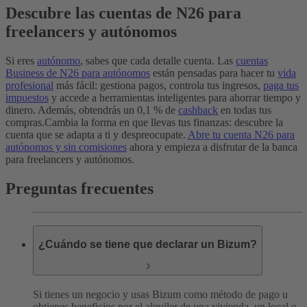
Descubre las cuentas de N26 para
freelancers y autónomos
Si eres
autónomo
, sabes que cada detalle cuenta. Las
cuentas
Business de N26 para autónomos
están pensadas para hacer tu
vida
profesional
más fácil: gestiona pagos, controla tus ingresos,
paga tus
impuestos
y accede a herramientas inteligentes para ahorrar tiempo y
dinero. Además, obtendrás un 0,1 % de
cashback
en todas tus
compras.
Cambia la forma en que llevas tus finanzas: descubre la
cuenta que se adapta a ti y despreocupate.
Abre tu cuenta N26 para
autónomos y sin comisiones
ahora y empieza a disfrutar de la banca
para freelancers y autónomos.
Preguntas frecuentes
¿Cuándo se tiene que declarar un Bizum?
Si tienes un negocio y usas Bizum como método de pago u
obtienes beneficios por el alquiler de una vivienda, un local o