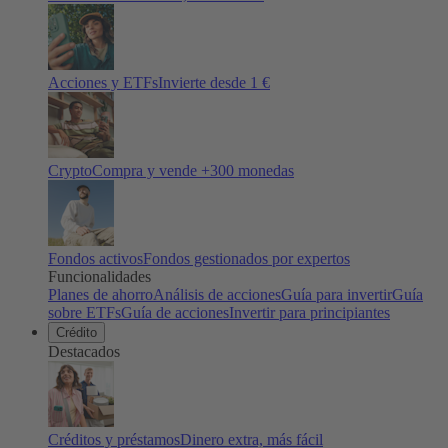
Acciones y ETFs
Invierte desde 1 €
Crypto
Compra y vende +
300
monedas
Fondos activos
Fondos gestionados por expertos
Funcionalidades
Planes de ahorro
Análisis de acciones
Guía para invertir
Guía
sobre ETFs
Guía de acciones
Invertir para principiantes
Crédito
Destacados
Créditos y préstamos
Dinero extra, más fácil