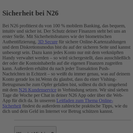
Sicherheit bei N26
Bei N26 profitierst du von 100 % mobilem Banking, das bequem,
intuitiv und sicher ist. Der Schutz deiner Finanzen steht bei uns an
erster Stelle. Mit Sicherheitsfeatures wie der biometrischen
Authentifizierung,
3D Secure
für sichere Online-Kartenzahlungen
und dem Diskretionsmodus bist du auf der sicheren Seite und kannst
unbesorgt sein. Dazu kann jedes Konto nur mit dem verknüpften
Handy verwaltet werden – so wird sichergestellt, dass ausschließlich
der oder die KontoinhaberIn auf die eigenen Finanzen zugreifen
kann. Außerdem erhältst du nach jeder Transaktion Push-
Nachrichten in Echtzeit – so weißt du immer genau, was auf deinem
Konto gerade los ist.
Wenn du glaubst, dass du einer Vishing-
Betrugsmasche zum Opfer gefallen bist, solltest du dich umgehend
mit dem
N26 Kundenservice
in Verbindung setzen. Wir sind sieben
Tage die Woche per Chat in deiner N26 App oder über die Web-
App für dich da. In unserem
Leitfaden zum Thema Online-
Sicherheit
findest du außerdem zahlreiche praktische Tipps, wie du
dich und dein Geld im Internet vor Betrug schützen kannst.