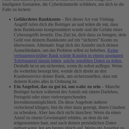
häufigsten Szenarien, die Cyberkriminelle schildern, um dich in die
Falle zu locken:
Gefährdetes Bankkonto
– Bei dieser Art von Vishing-
Angriff rufen dich die Betrüger an und teilen dir mit, dass
dein Bankkonto kompromittiert wurde und die Gefahr eines
Cyberangriffs besteht. Das Ziel ist, dich dazu zu bringen, dein
Geld von deinem Bankkonto auf ein “sicheres” Konto zu
überweisen. Alternativ fragt dich der Anrufer nach deinen
Anmeldedaten, um das Problem selbst zu beheben.
Keine
vertrauenswürdige Bank würde Kunden in einem spontanen
Telefonanruf darum bitten, solche sensiblen Daten zu teilen.
Deshalb ist es am sichersten, wenn du sofort auflegst. Wenn
du weiterhin besorgt bist, wende dich direkt an den
Kundenservice deiner Bank, um sicherzustellen, dass mit
deinem Konto alles in Ordnung ist.
Ein Angebot, das zu gut ist, um wahr zu sein
– Manche
Betrüger locken während des Anrufs mit einem Darlehen,
Preisgeld oder einer vielversprechenden
Investitionsmöglichkeit. Da diese Angebote äußerst
verlockend klingen, bist du eher dazu geneigt, ihnen Glauben
zu schenken. Aber lass dich nicht täuschen: Wenn du einen
Anruf zu einem Gewinnspiel erhältst, an dem du nie
teilgenommen hast, und nach deinen persönlichen Daten
gefragt wirst, leg am besten gleich auf. Wenn ein Angebot zu