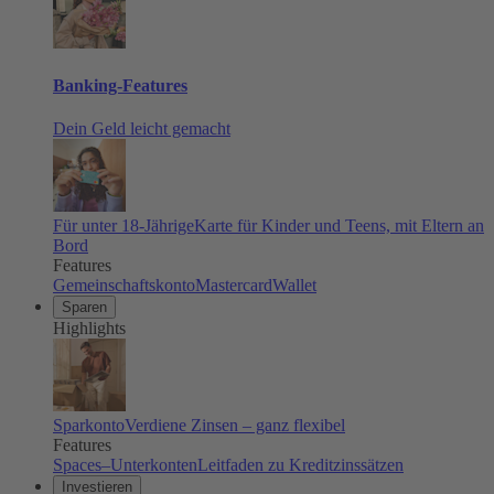
Banking-Features
Dein Geld leicht gemacht
Für unter 18-Jährige
Karte für Kinder und Teens, mit Eltern an
Bord
Features
Gemeinschaftskonto
Mastercard
Wallet
Sparen
Highlights
Sparkonto
Verdiene Zinsen – ganz flexibel
Features
Spaces–Unterkonten
Leitfaden zu Kreditzinssätzen
Investieren