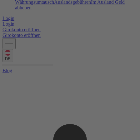
Währungsumtausch
Auslandsgebühren
Im Ausland Geld
abheben
Login
Login
Girokonto eröffnen
Girokonto eröffnen
DE
Blog