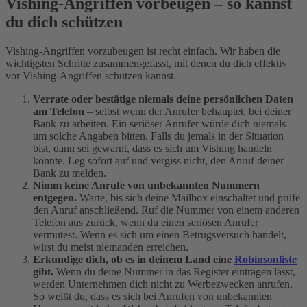
Vishing-Angriffen vorbeugen – so kannst
du dich schützen
Vishing-Angriffen vorzubeugen ist recht einfach. Wir haben die
wichtigsten Schritte zusammengefasst, mit denen du dich effektiv
vor Vishing-Angriffen schützen kannst.
Verrate oder bestätige niemals deine persönlichen Daten
am Telefon
– selbst wenn der Anrufer behauptet, bei deiner
Bank zu arbeiten. Ein seriöser Anrufer würde dich niemals
um solche Angaben bitten. Falls du jemals in der Situation
bist, dann sei gewarnt, dass es sich um Vishing handeln
könnte. Leg sofort auf und vergiss nicht, den Anruf deiner
Bank zu melden.
Nimm keine Anrufe von unbekannten Nummern
entgegen.
Warte, bis sich deine Mailbox einschaltet und prüfe
den Anruf anschließend. Ruf die Nummer von einem anderen
Telefon aus zurück, wenn du einen seriösen Anrufer
vermutest. Wenn es sich um einen Betrugsversuch handelt,
wirst du meist niemanden erreichen.
Erkundige dich, ob es in deinem Land eine
Robinsonliste
gibt.
Wenn du deine Nummer in das Register eintragen lässt,
werden Unternehmen dich nicht zu Werbezwecken anrufen.
So weißt du, dass es sich bei Anrufen von unbekannten