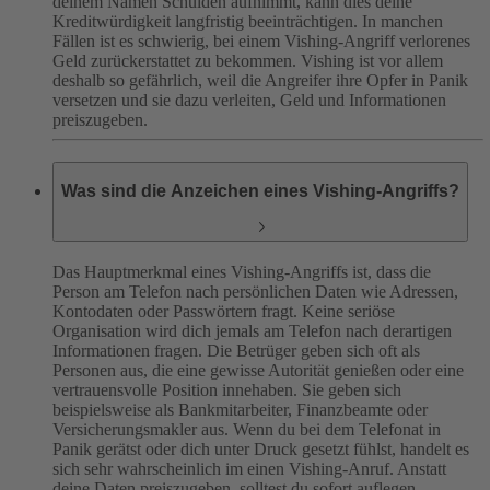
deinem Namen Schulden aufnimmt, kann dies deine
Kreditwürdigkeit langfristig beeinträchtigen. In manchen
Fällen ist es schwierig, bei einem Vishing-Angriff verlorenes
Geld zurückerstattet zu bekommen. Vishing ist vor allem
deshalb so gefährlich, weil die Angreifer ihre Opfer in Panik
versetzen und sie dazu verleiten, Geld und Informationen
preiszugeben.
Was sind die Anzeichen eines Vishing-Angriffs?
Das Hauptmerkmal eines Vishing-Angriffs ist, dass die
Person am Telefon nach persönlichen Daten wie Adressen,
Kontodaten oder Passwörtern fragt. Keine seriöse
Organisation wird dich jemals am Telefon nach derartigen
Informationen fragen. Die Betrüger geben sich oft als
Personen aus, die eine gewisse Autorität genießen oder eine
vertrauensvolle Position innehaben. Sie geben sich
beispielsweise als Bankmitarbeiter, Finanzbeamte oder
Versicherungsmakler aus. Wenn du bei dem Telefonat in
Panik gerätst oder dich unter Druck gesetzt fühlst, handelt es
sich sehr wahrscheinlich im einen Vishing-Anruf. Anstatt
deine Daten preiszugeben, solltest du sofort auflegen.