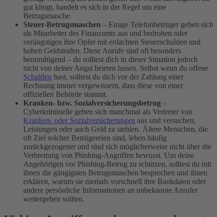
gut klingt, handelt es sich in der Regel um eine
Betrugsmasche.
Steuer-Betrugsmaschen
– Einige
Telefonbetrüger
geben sich
als Mitarbeiter des Finanzamts aus und bedrohen oder
verängstigen ihre Opfer mit erdachten Steuerschulden und
hohen Geldstrafen. Diese Anrufe sind oft besonders
beunruhigend – du solltest dich in dieser Situation jedoch
nicht von deiner Angst beirren lassen. Selbst wenn du offene
Schulden
hast, solltest du dich vor der Zahlung einer
Rechnung immer vergewissern, dass diese von einer
offiziellen Behörde stammt.
Kranken- bzw. Sozialversicherungsbetrug
–
Cyberkriminelle geben sich manchmal als Vertreter von
Kranken- oder Sozialversicherungen
aus und versuchen,
Leistungen oder auch Geld zu stehlen. Ältere Menschen, die
oft Ziel solcher Betrügereien sind, leben häufig
zurückgezogener und sind sich möglicherweise nicht über die
Verbreitung von Phishing-Angriffen bewusst. Um deine
Angehörigen vor Phishing-Betrug zu schützen, solltest du mit
ihnen die gängigsten Betrugsmaschen besprechen und ihnen
erklären, warum sie niemals vorschnell ihre Bankdaten oder
andere persönliche Informationen an unbekannte Anrufer
weitergeben sollten.