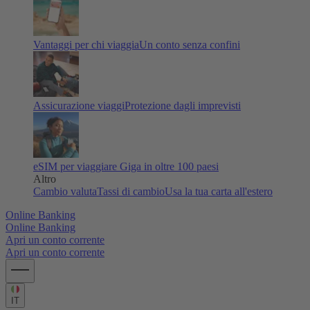
Vantaggi per chi viaggia
Un conto senza confini
Assicurazione viaggi
Protezione dagli imprevisti
eSIM per viaggiare
Giga in oltre 100 paesi
Altro
Cambio valuta
Tassi di cambio
Usa la tua carta all'estero
Online Banking
Online Banking
Apri un conto corrente
Apri un conto corrente
IT