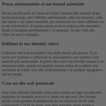
Pensa attentamente al tuo brand aziendale
Se stai pianificando di creare un brand commerciale insieme al tuo
brand personale, devi riflettere attentamente sulla tua missione, sulla
tua vision e sui valori aziendali, per assicurarti che siano allineati con
le tue convinzioni. In questo modo avrai la certezza che entrambi i
brand si integrino perfettamente e in armonia. Se uno vola alto,
l'altro ne trarrà vantaggio.
Definisci la tua identità visiva
L'identità visiva di un brand è una delle risorse più potenti. È un
modo per costruire e rafforzare le associazioni e per rendere il tuo
marchio più memorabile. Il potere dei colori sul cervello umano è un
fenomeno reale, quindi fai qualche ricerca prima di scegliere una
tavolozza di colori, uno stile di illustrazione o il carattere tipografico
del tuo brand.
Crea un sito web personale
Una volta definita l'identità visiva, puoi creare un logo accattivante,
registrare un dominio univoco e creare un sito web. Per fortuna,
grazie a una gamma di piattaforme per la creazione di siti web
convenienti e facili da usare, non devi investire molto tempo o