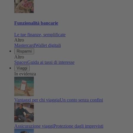
Funzionalità bancarie
Le tue finanze, semplificate
Altro
Mastercard
Wallet digitali
Risparmi
Altro
Spaces
Guida ai tassi di interesse
Viaggi
In evidenza
Vantaggi per chi viaggia
Un conto senza confini
Assicurazione viaggi
Protezione dagli imprevisti