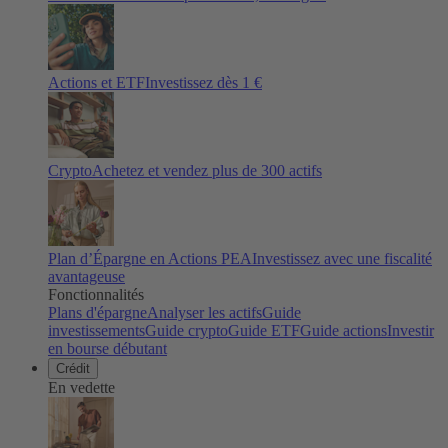
Actions et ETF
Investissez dès 1 €
Crypto
Achetez et vendez plus de
300
actifs
Plan d’Épargne en Actions PEA
Investissez avec une fiscalité
avantageuse
Fonctionnalités
Plans d'épargne
Analyser les actifs
Guide
investissements
Guide crypto
Guide ETF
Guide actions
Investir
en bourse débutant
Crédit
En vedette