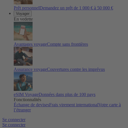
Prêt personnel
Demandez un prêt de 1 000 € à 50 000 €
Voyager
En vedette
Avantages voyage
Compte sans frontières
Assurance voyage
Couvertures contre les imprévus
eSIM Voyage
Données dans plus de 100 pays
Fonctionnalités
Échange de devises
Frais virement international
Votre carte à
l’étranger
Se connecter
Se connecter