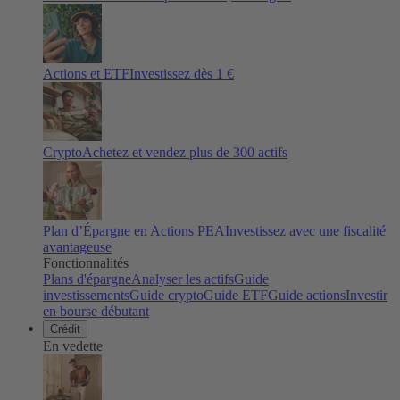
Actions et ETF
Investissez dès 1 €
Crypto
Achetez et vendez plus de
300
actifs
Plan d’Épargne en Actions PEA
Investissez avec une fiscalité
avantageuse
Fonctionnalités
Plans d'épargne
Analyser les actifs
Guide
investissements
Guide crypto
Guide ETF
Guide actions
Investir
en bourse débutant
Crédit
En vedette