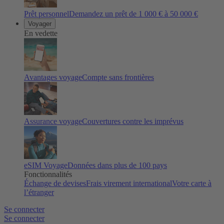
Prêt personnel
Demandez un prêt de 1 000 € à 50 000 €
Voyager
En vedette
Avantages voyage
Compte sans frontières
Assurance voyage
Couvertures contre les imprévus
eSIM Voyage
Données dans plus de 100 pays
Fonctionnalités
Échange de devises
Frais virement international
Votre carte à
l’étranger
Se connecter
Se connecter