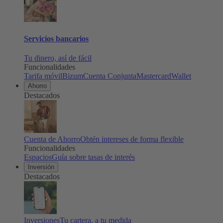
Servicios bancarios
Tu dinero, así de fácil
Funcionalidades
Tarifa móvil
Bizum
Cuenta Conjunta
Mastercard
Wallet
Ahorro
Destacados
Cuenta de Ahorro
Obtén intereses de forma flexible
Funcionalidades
Espacios
Guía sobre tasas de interés
Inversión
Destacados
Inversiones
Tu cartera, a tu medida