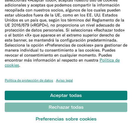
Presentar una reclamación
Centro de Ayuda
Sitemap
Canal ético
DESCUBRIR
Blog
Conceptos básicos de banca
Glosario de trading
Glosario Crypto
Todo sobre impuestos
Estudios financieros