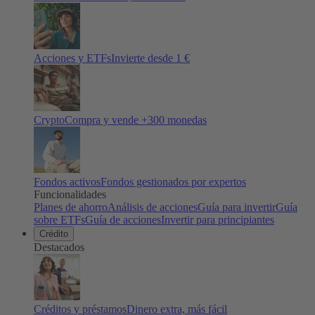
Acciones y ETFs
Invierte desde 1 €
Crypto
Compra y vende +
300
monedas
Fondos activos
Fondos gestionados por expertos
Funcionalidades
Planes de ahorro
Análisis de acciones
Guía para invertir
Guía
sobre ETFs
Guía de acciones
Invertir para principiantes
Crédito
Destacados
Créditos y préstamos
Dinero extra, más fácil