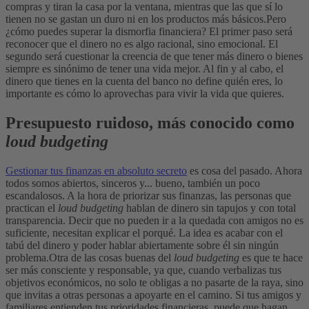
compras y tiran la casa por la ventana, mientras que las que sí lo
tienen no se gastan un duro ni en los productos más básicos.
Pero
¿cómo puedes superar la dismorfia financiera? El primer paso será
reconocer que el dinero no es algo racional, sino emocional. El
segundo será cuestionar la creencia de que tener más dinero o bienes
siempre es sinónimo de tener una vida mejor. Al fin y al cabo, el
dinero que tienes en la cuenta del banco no define quién eres, lo
importante es cómo lo aprovechas para vivir la vida que quieres.
Presupuesto ruidoso, más conocido como
loud budgeting
Gestionar tus finanzas en absoluto secreto
es cosa del pasado. Ahora
todos somos abiertos, sinceros y... bueno, también un poco
escandalosos. A la hora de priorizar sus finanzas, las personas que
practican el
loud budgeting
hablan de dinero sin tapujos y con total
transparencia. Decir que no pueden ir a la quedada con amigos no es
suficiente, necesitan explicar el porqué. La idea es acabar con el
tabú del dinero y poder hablar abiertamente sobre él sin ningún
problema.
Otra de las cosas buenas del
loud budgeting
es que te hace
ser más consciente y responsable, ya que, cuando verbalizas tus
objetivos económicos, no solo te obligas a no pasarte de la raya, sino
que invitas a otras personas a apoyarte en el camino. Si tus amigos y
familiares entienden tus prioridades financieras, puede que hagan