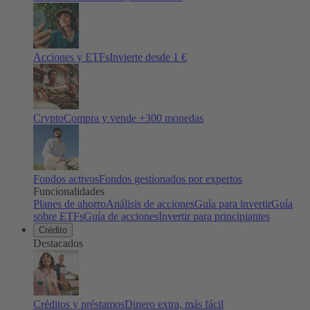
Acciones y ETFs
Invierte desde 1 €
Crypto
Compra y vende +
300
monedas
Fondos activos
Fondos gestionados por expertos
Funcionalidades
Planes de ahorro
Análisis de acciones
Guía para invertir
Guía
sobre ETFs
Guía de acciones
Invertir para principiantes
Crédito
Destacados
Créditos y préstamos
Dinero extra, más fácil