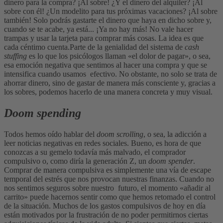
dinero para la compra? ¡Al sobre! ¿Y el dinero del alquiler? ¡Al
sobre con él! ¿Un modelito para tus próximas vacaciones? ¡Al sobre
también! Solo podrás gastarte el dinero que haya en dicho sobre y,
cuando se te acabe, ya está... ¡Ya no hay más! No vale hacer
trampas y usar la tarjeta para comprar más cosas. La idea es que
cada céntimo cuenta.
Parte de la genialidad del sistema de
cash
stuffing
es lo que los psicólogos llaman «el dolor de pagar», o sea,
esa emoción negativa que sentimos al hacer una compra y que se
intensifica cuando usamos efectivo. No obstante, no solo se trata de
ahorrar dinero, sino de gastar de manera más consciente y, gracias a
los sobres, podemos hacerlo de una manera concreta y muy visual.
Doom spending
Todos hemos oído hablar del
doom scrolling
, o sea, la adicción a
leer noticias negativas en redes sociales. Bueno, es hora de que
conozcas a su gemelo todavía más malvado, el comprador
compulsivo o, como diría la generación Z, un
doom spender
.
Comprar de manera compulsiva es simplemente una vía de escape
temporal del estrés que nos provocan nuestras finanzas. Cuando no
nos sentimos seguros sobre nuestro futuro, el momento «añadir al
carrito» puede hacernos sentir como que hemos retomado el control
de la situación. Muchos de los gastos compulsivos de hoy en día
están motivados por la frustración de no poder permitirnos ciertas