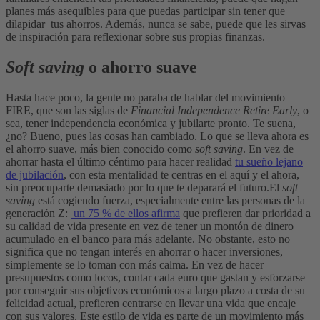
planes más asequibles para que puedas participar sin tener que
dilapidar tus ahorros. Además, nunca se sabe, puede que les sirvas
de inspiración para reflexionar sobre sus propias finanzas.
Soft saving
o ahorro suave
Hasta hace poco, la gente no paraba de hablar del movimiento
FIRE, que son las siglas de
Financial Independence Retire Early
, o
sea, tener independencia económica y jubilarte pronto. Te suena,
¿no? Bueno, pues las cosas han cambiado. Lo que se lleva ahora es
el ahorro suave, más bien conocido como
soft saving
. En vez de
ahorrar hasta el último céntimo para hacer realidad
tu sueño lejano
de jubilación
, con esta mentalidad te centras en el aquí y el ahora,
sin preocuparte demasiado por lo que te deparará el futuro.
El
soft
saving
está cogiendo fuerza, especialmente entre las personas de la
generación Z:
un 75 % de ellos afirma
que prefieren dar prioridad a
su calidad de vida presente en vez de tener un montón de dinero
acumulado en el banco para más adelante. No obstante, esto no
significa que no tengan interés en ahorrar o hacer inversiones,
simplemente se lo toman con más calma. En vez de hacer
presupuestos como locos, contar cada euro que gastan y esforzarse
por conseguir sus objetivos económicos a largo plazo a costa de su
felicidad actual, prefieren centrarse en llevar una vida que encaje
con sus valores. Este estilo de vida es parte de un movimiento más