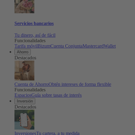
Servicios bancarios
Tu dinero, así de fácil
Funcionalidades
Tarifa móvil
Bizum
Cuenta Conjunta
Mastercard
Wallet
Ahorro
Destacados
Cuenta de Ahorro
Obtén intereses de forma flexible
Funcionalidades
Espacios
Guía sobre tasas de interés
Inversión
Destacados
Inversiones
Tu cartera, a tu medida