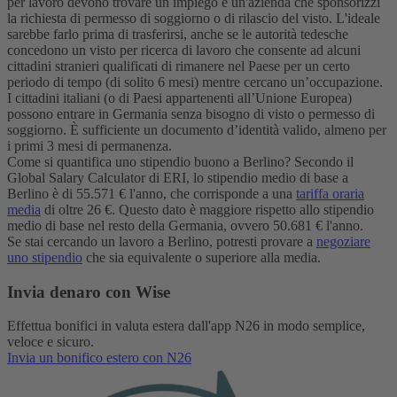
per lavoro devono trovare un impiego e un'azienda che sponsorizzi
la richiesta di permesso di soggiorno o di rilascio del visto. L'ideale
sarebbe farlo prima di trasferirsi, anche se le autorità tedesche
concedono un visto per ricerca di lavoro che consente ad alcuni
cittadini stranieri qualificati di rimanere nel Paese per un certo
periodo di tempo (di solito 6 mesi) mentre cercano un’occupazione.
I cittadini italiani (o di Paesi appartenenti all’Unione Europea)
possono entrare in Germania senza bisogno di visto o permesso di
soggiorno. È sufficiente un documento d’identità valido, almeno per
i primi 3 mesi di permanenza.
Come si quantifica uno stipendio buono a Berlino? Secondo il
Global Salary Calculator di ERI, lo stipendio medio di base a
Berlino è di 55.571 € l'anno, che corrisponde a una
tariffa oraria
media
di oltre 26 €. Questo dato è maggiore rispetto allo stipendio
medio di base nel resto della Germania, ovvero 50.681 € l'anno.
Se stai cercando un lavoro a Berlino, potresti provare a
negoziare
uno stipendio
che sia equivalente o superiore alla media.
Invia denaro con Wise
Effettua bonifici in valuta estera dall'app N26 in modo semplice,
veloce e sicuro.
Invia un bonifico estero con N26