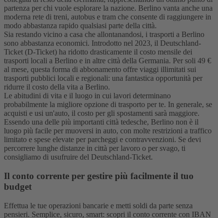
partenza per chi vuole esplorare la nazione. Berlino vanta anche una
moderna rete di treni, autobus e tram che consente di raggiungere in
modo abbastanza rapido qualsiasi parte della città.
Sia restando vicino a casa che allontanandosi, i trasporti a Berlino
sono abbastanza economici. Introdotto nel 2023, il Deutschland-
Ticket (D-Ticket) ha ridotto drasticamente il costo mensile dei
trasporti locali a Berlino e in altre città della Germania. Per soli 49 €
al mese, questa forma di abbonamento offre viaggi illimitati sui
trasporti pubblici locali e regionali: una fantastica opportunità per
ridurre il costo della vita a Berlino.
Le abitudini di vita e il luogo in cui lavori determinano
probabilmente la migliore opzione di trasporto per te. In generale, se
acquisti e usi un'auto, il costo per gli spostamenti sarà maggiore.
Essendo una delle più importanti città tedesche, Berlino non è il
luogo più facile per muoversi in auto, con molte restrizioni a traffico
limitato e spese elevate per parcheggi e contravvenzioni. Se devi
percorrere lunghe distanze in città per lavoro o per svago, ti
consigliamo di usufruire del Deutschland-Ticket.
Il conto corrente per gestire più facilmente il tuo
budget
Effettua le tue operazioni bancarie e metti soldi da parte senza
pensieri. Semplice, sicuro, smart: scopri il conto corrente con IBAN