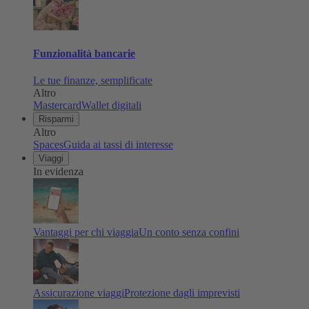
Funzionalità bancarie
Le tue finanze, semplificate
Altro
Mastercard
Wallet digitali
Risparmi
Altro
Spaces
Guida ai tassi di interesse
Viaggi
In evidenza
Vantaggi per chi viaggia
Un conto senza confini
Assicurazione viaggi
Protezione dagli imprevisti