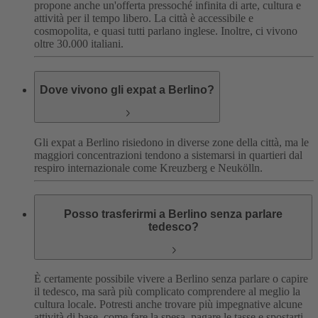
propone anche un'offerta pressoché infinita di arte, cultura e
attività per il tempo libero. La città è accessibile e
cosmopolita, e quasi tutti parlano inglese. Inoltre, ci vivono
oltre 30.000 italiani.
Dove vivono gli expat a Berlino?
Gli expat a Berlino risiedono in diverse zone della città, ma le
maggiori concentrazioni tendono a sistemarsi in quartieri dal
respiro internazionale come Kreuzberg e Neukölln.
Posso trasferirmi a Berlino senza parlare
tedesco?
È certamente possibile vivere a Berlino senza parlare o capire
il tedesco, ma sarà più complicato comprendere al meglio la
cultura locale. Potresti anche trovare più impegnative alcune
attività di base, come fare la spesa, pagare le tasse e spostarti