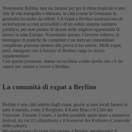
Nonostante Berlino non sia famosa per per il clima tropicale o uno
stile di vita tranquillo e rilassato, la città (come la Germania in
generale) ha molto da offrire. Gli expat a Berlino usufruiscono di
un'istruzione a costi accessibili e di un solido sistema sanitario
pubblico, per non parlare di alcune delle migliori opportunità di
lavoro in tutta Europa. Nonostante questo, l’inverno tedesco, le
montagne di pratiche da compilare e un mercato immobiliare
complicato possono mettere alla prova il tuo umore. Molti expat,
però, ritengono che il fascino di Berlino valga lo sforzo
supplementare.
Con queste premesse, diamo un'occhiata a tutto quello che c'è da
sapere per andare a vivere a Berlino.
La comunità di expat a Berlino
Berlino è una città ambita dagli expat, grazie ai suoi locali famosi in
tutto il mondo, come il Berghain, il Kater Blau e il Club der
Visionäre. Durante l’estate, è inoltre possibile partecipare a numerosi
festival, tra cui il Lollapalooza e il Karneval der Kulturen (Carnevale
delle culture).
Ma quanti sono gli expat che vivono a Berlino attualmente? A