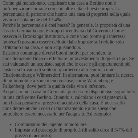
Come già menzionato, acquistare una casa a Berlino non è
un’operazione comune come in altre città e Paesi europei. La
percentuale di persone che hanno una casa di proprietà nella quale
vivono è solamente del 17,4%.
Perché la percentuale è così bassa? In generale, la proprietà di una
casa in Germania non è troppo incentivata dal Governo. Come
osserva la Brookings Institution, alcune voci (come gli interessi
ipotecari) possono essere dedotte dalle imposte sul reddito solo
affittando una casa, e non acquistandola.
Esistono comunque diversi buoni motivi per prendere in
considerazione l'idea di effettuare un investimento di questo tipo. Se
stai valutando un acquisto, sappi che le case e gli appartamenti più
costosi si trovano di solito in quartieri di alto tenore, come
Charlottenburg e Wilmersdorf. In alternativa, puoi limitare la ricerca
di un immobile a zone meno costose, come Wartenberg e
Falkenberg, dove però la qualità della vita è inferiore.
Acquistare una casa in Germania può essere dispendioso, soprattutto
in una città come Berlino. Quando si calcolano i costi potenziali,
non basta pensare al prezzo di acquisto della casa. È necessario
considerare anche i costi di finanziamento e altre spese che
potrebbero essere necessarie per l'acquisto. Ad esempio:
Commissioni dell'agente immobiliare
Imposta sul passaggio di proprietà (di solito circa il 3-7% del
prezzo di acquisto)