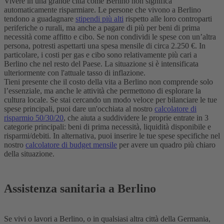
Vivere in una grande città come Berlino non significa
automaticamente risparmiare. Le persone che vivono a Berlino
tendono a guadagnare
stipendi più alti
rispetto alle loro controparti
periferiche o rurali, ma anche a pagare di più per beni di prima
necessità come affitto e cibo. Se non condividi le spese con un’altra
persona, potresti aspettarti una spesa mensile di circa 2.250 €. In
particolare, i costi per gas e cibo sono relativamente più cari a
Berlino che nel resto del Paese. La situazione si è intensificata
ulteriormente con l'attuale tasso di inflazione.
Tieni presente che il costo della vita a Berlino non comprende solo
l’essenziale, ma anche le attività che permettono di esplorare la
cultura locale. Se stai cercando un modo veloce per bilanciare le tue
spese principali, puoi dare un'occhiata al nostro
calcolatore di
risparmio 50/30/20
, che aiuta a suddividere le proprie entrate in 3
categorie principali: beni di prima necessità, liquidità disponibile e
risparmi/debiti. In alternativa, puoi inserire le tue spese specifiche nel
nostro
calcolatore di budget mensile
per avere un quadro più chiaro
della situazione.
Assistenza sanitaria a Berlino
Se vivi o lavori a Berlino, o in qualsiasi altra città della Germania,