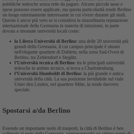
pubbliche tedesche senza rette da pagare. Alcune piccole tasse e
spese possono essere applicate, ma questa particolarità rende Berlino
un luogo estremamente interessante in cui vivere durante gli studi.
Questo è ancor più vero se si considera la straordinaria reputazione
internazionale della Germania in materia di istruzione, in parte
dovuta a rinomate università locali come:
la Libera Università di Berlino
: una delle 20 università più
grandi della Germania, il cui campus principale è situato
nell'elegante quartiere di Dahlem, nella zona Sud-Ovest di
Berlino, tra Zehlendorf e Steglitz.
l’Università tecnica di Berlino
: tra le principali università
tedesche in ambito tecnico, si trova a Charlottenburg.
l’Università Humboldt di Berlino
: la più grande e antica
università della città. La sua posizione invidiabile sul viale
Unter den Linden, nel quartiere Mitte, la rende davvero
speciale.
Spostarsi a/da Berlino
Essendo un importante nodo di trasporti, la città di Berlino è ben
collegata al resto della Germania, rappresentando un ottimo punto di