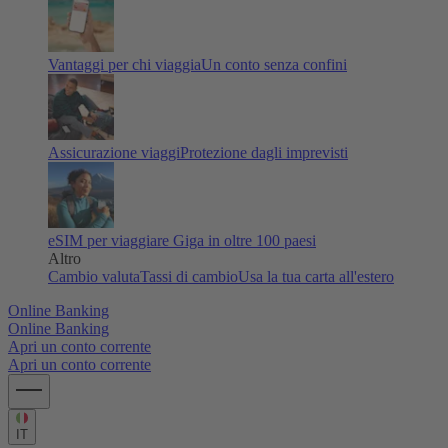
Vantaggi per chi viaggia
Un conto senza confini
Assicurazione viaggi
Protezione dagli imprevisti
eSIM per viaggiare
Giga in oltre 100 paesi
Altro
Cambio valuta
Tassi di cambio
Usa la tua carta all'estero
Online Banking
Online Banking
Apri un conto corrente
Apri un conto corrente
IT