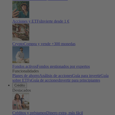
Acciones y ETFs
Invierte desde 1 €
Crypto
Compra y vende +
300
monedas
Fondos activos
Fondos gestionados por expertos
Funcionalidades
Planes de ahorro
Análisis de acciones
Guía para invertir
Guía
sobre ETFs
Guía de acciones
Invertir para principiantes
Crédito
Destacados
Créditos y préstamos
Dinero extra, más fácil