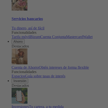
Servicios bancarios
Tu dinero, así de fácil
Funcionalidades
Tarifa móvil
Bizum
Cuenta Conjunta
Mastercard
Wallet
Ahorro
Destacados
Cuenta de Ahorro
Obtén intereses de forma flexible
Funcionalidades
Espacios
Guía sobre tasas de interés
Inversión
Destacados
Inversiones
Tu cartera, a tu medida