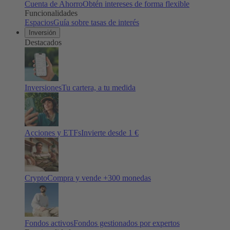
Cuenta de Ahorro
Obtén intereses de forma flexible
Funcionalidades
Espacios
Guía sobre tasas de interés
Inversión
Destacados
Inversiones
Tu cartera, a tu medida
Acciones y ETFs
Invierte desde 1 €
Crypto
Compra y vende +
300
monedas
Fondos activos
Fondos gestionados por expertos