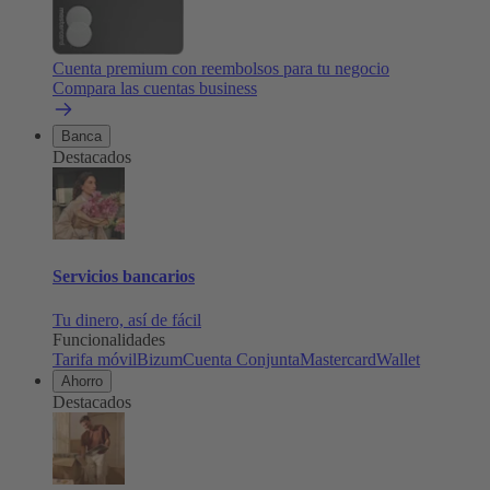
Cuenta premium con reembolsos para tu negocio
Compara las cuentas business
Banca
Destacados
Servicios bancarios
Tu dinero, así de fácil
Funcionalidades
Tarifa móvil
Bizum
Cuenta Conjunta
Mastercard
Wallet
Ahorro
Destacados