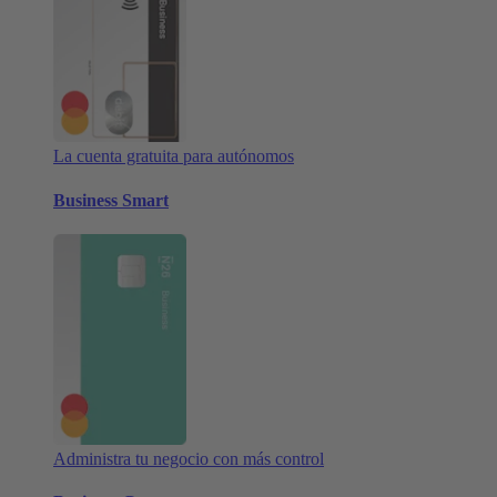
La cuenta gratuita para autónomos
Business Smart
Administra tu negocio con más control