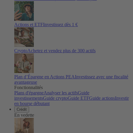
Actions et ETF
Investissez dès 1 €
Crypto
Achetez et vendez plus de
300
actifs
Plan d’Épargne en Actions PEA
Investissez avec une fiscalité
avantageuse
Fonctionnalités
Plans d'épargne
Analyser les actifs
Guide
investissements
Guide crypto
Guide ETF
Guide actions
Investir
en bourse débutant
Crédit
En vedette