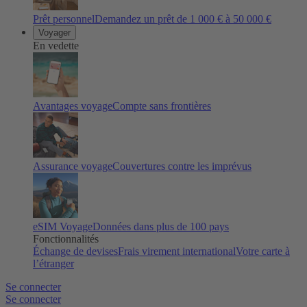
Prêt personnel
Demandez un prêt de 1 000 € à 50 000 €
Voyager
En vedette
Avantages voyage
Compte sans frontières
Assurance voyage
Couvertures contre les imprévus
eSIM Voyage
Données dans plus de 100 pays
Fonctionnalités
Échange de devises
Frais virement international
Votre carte à
l’étranger
Se connecter
Se connecter