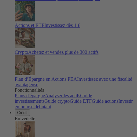
Actions et ETF
Investissez dès 1 €
Crypto
Achetez et vendez plus de
300
actifs
Plan d’Épargne en Actions PEA
Investissez avec une fiscalité
avantageuse
Fonctionnalités
Plans d'épargne
Analyser les actifs
Guide
investissements
Guide crypto
Guide ETF
Guide actions
Investir
en bourse débutant
Crédit
En vedette