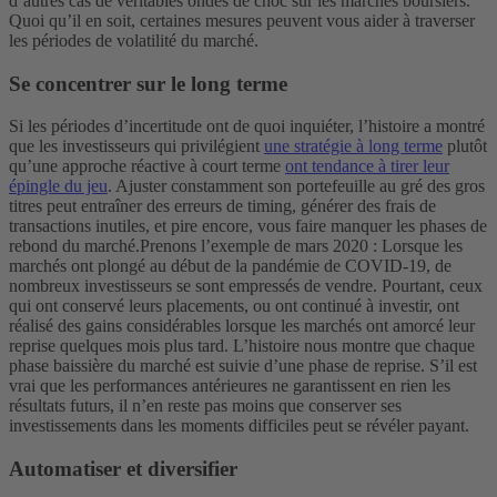
d’autres cas de véritables ondes de choc sur les marchés boursiers.
Quoi qu’il en soit, certaines mesures peuvent vous aider à traverser
les périodes de volatilité du marché.
Se concentrer sur le long terme
Si les périodes d’incertitude ont de quoi inquiéter, l’histoire a montré
que les investisseurs qui privilégient
une stratégie à long terme
plutôt
qu’une approche réactive à court terme
ont tendance à tirer leur
épingle du jeu
. Ajuster constamment son portefeuille au gré des gros
titres peut entraîner des erreurs de timing, générer des frais de
transactions inutiles, et pire encore, vous faire manquer les phases de
rebond du marché.
Prenons l’exemple de mars 2020 : Lorsque les
marchés ont plongé au début de la pandémie de COVID-19, de
nombreux investisseurs se sont empressés de vendre. Pourtant, ceux
qui ont conservé leurs placements, ou ont continué à investir, ont
réalisé des gains considérables lorsque les marchés ont amorcé leur
reprise quelques mois plus tard. L’histoire nous montre que chaque
phase baissière du marché est suivie d’une phase de reprise. S’il est
vrai que les performances antérieures ne garantissent en rien les
résultats futurs, il n’en reste pas moins que conserver ses
investissements dans les moments difficiles peut se révéler payant.
Automatiser et diversifier