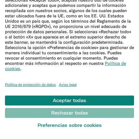
¿Qué es N26?
Equipo directivo
Bolsa de trabajo
Sala de prensa
Programa de afiliación
Ayuda
Atención al Cliente
Presentar una reclamación
Centro de Ayuda
Sitemap
Canal ético