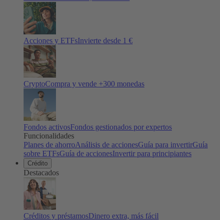
Acciones y ETFs
Invierte desde 1 €
Crypto
Compra y vende +
300
monedas
Fondos activos
Fondos gestionados por expertos
Funcionalidades
Planes de ahorro
Análisis de acciones
Guía para invertir
Guía
sobre ETFs
Guía de acciones
Invertir para principiantes
Crédito
Destacados
Créditos y préstamos
Dinero extra, más fácil