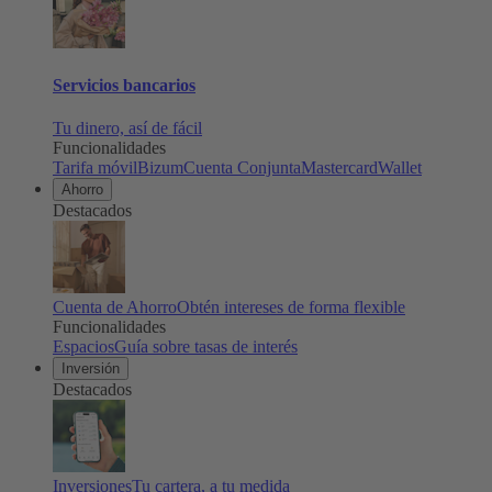
Servicios bancarios
Tu dinero, así de fácil
Funcionalidades
Tarifa móvil
Bizum
Cuenta Conjunta
Mastercard
Wallet
Ahorro
Destacados
Cuenta de Ahorro
Obtén intereses de forma flexible
Funcionalidades
Espacios
Guía sobre tasas de interés
Inversión
Destacados
Inversiones
Tu cartera, a tu medida