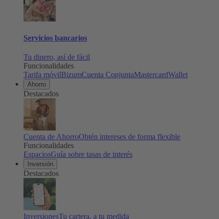
Servicios bancarios
Tu dinero, así de fácil
Funcionalidades
Tarifa móvil
Bizum
Cuenta Conjunta
Mastercard
Wallet
Ahorro
Destacados
Cuenta de Ahorro
Obtén intereses de forma flexible
Funcionalidades
Espacios
Guía sobre tasas de interés
Inversión
Destacados
Inversiones
Tu cartera, a tu medida