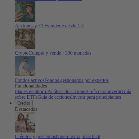
Acciones y ETFs
Invierte desde 1 €
Crypto
Compra y vende +
300
monedas
Fondos activos
Fondos gestionados por expertos
Funcionalidades
Planes de ahorro
Análisis de acciones
Guía para invertir
Guía
sobre ETFs
Guía de acciones
Invertir para principiantes
Crédito
Destacados
Créditos y préstamos
Dinero extra, más fácil