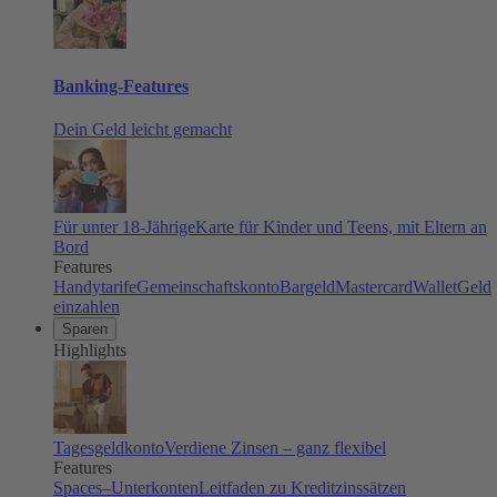
Banking-Features
Dein Geld leicht gemacht
Für unter 18-Jährige
Karte für Kinder und Teens, mit Eltern an
Bord
Features
Handytarife
Gemeinschaftskonto
Bargeld
Mastercard
Wallet
Geld
einzahlen
Sparen
Highlights
Tagesgeldkonto
Verdiene Zinsen – ganz flexibel
Features
Spaces–Unterkonten
Leitfaden zu Kreditzinssätzen