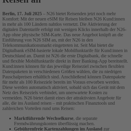
Berlin, 17. Juli 2025
– N26 bietet Reisenden jetzt noch mehr
Komfort: Mit der neuen eSIM für Reisen bleiben N26 Kund:innen
in mehr als 100 Ländern nahtlos vernetzt. Die Aktivierung der
digitalen Datentarife erfolgt mit wenigen Klicks innerhalb der N26-
App ohne physische SIM-Karte. Das neue Angebot knüpft an die
Einführung von N26 SIM an, mit der N26 in den
Telekommunikationsmarkt eingetreten ist. Seit Mai bietet die
Digitalbank eSIM-basierte lokale Mobilfunktarife für Kund:innen in
Deutschland an. Damit ist N26 die erste Digitalbank, die schnelle
und flexible Mobilfunktarife direkt in ihrer Banking-App bereitstellt.
Kund:innen können für das jeweilige Reiseziel zwischen flexiblen
Datenpaketen in verschiedenen Größen wählen, die zu niedrigen
Pauschalpreisen erhältlich sind. Anschließend können Datenpakete
für mehr als 100 Reiseziele bereits im Voraus erworben werden.
Diese werden automatisch aktiviert, sobald sich das Gerät mit dem
Netz des Reiseziels verbindet, um unerwartete Kosten zu
vermeiden.
N26 bietet damit eines der attraktivsten Angebote für
alle, die ins Ausland reisen – mit praktischen Finanztools und
zahlreichen Vorteilen rund ums Reisen:
Marktführende Wechselkurse
, die separate
Fremdwährungskonten überflüssig machen.
Gebührenfreie Kartenzahlungen im Ausland
zur