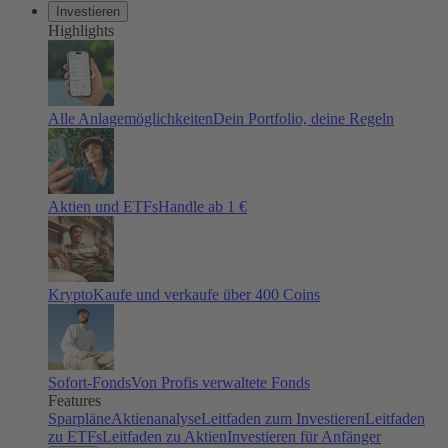
Investieren
Highlights
Alle Anlagemöglichkeiten
Dein Portfolio, deine Regeln
Aktien und ETFs
Handle ab 1 €
Krypto
Kaufe und verkaufe über 400 Coins
Sofort-Fonds
Von Profis verwaltete Fonds
Features
Sparpläne
Aktienanalyse
Leitfaden zum Investieren
Leitfaden
zu ETFs
Leitfaden zu Aktien
Investieren für Anfänger