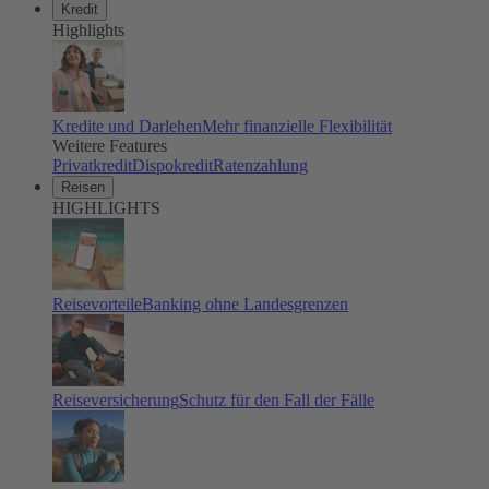
Kredit
Highlights
Kredite und Darlehen
Mehr finanzielle Flexibilität
Weitere Features
Privatkredit
Dispokredit
Ratenzahlung
Reisen
HIGHLIGHTS
Reisevorteile
Banking ohne Landesgrenzen
Reiseversicherung
Schutz für den Fall der Fälle