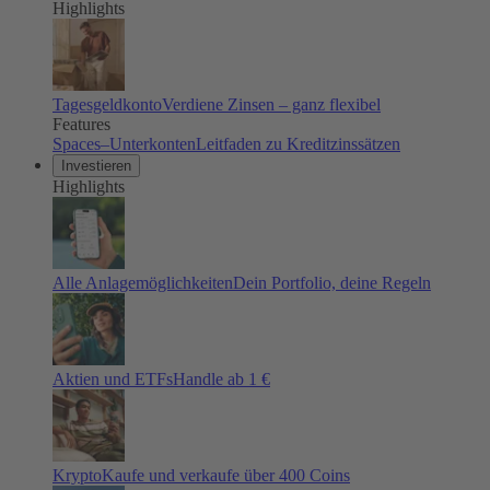
Highlights
Tagesgeldkonto
Verdiene Zinsen – ganz flexibel
Features
Spaces–Unterkonten
Leitfaden zu Kreditzinssätzen
Investieren
Highlights
Alle Anlagemöglichkeiten
Dein Portfolio, deine Regeln
Aktien und ETFs
Handle ab 1 €
Krypto
Kaufe und verkaufe über 400 Coins