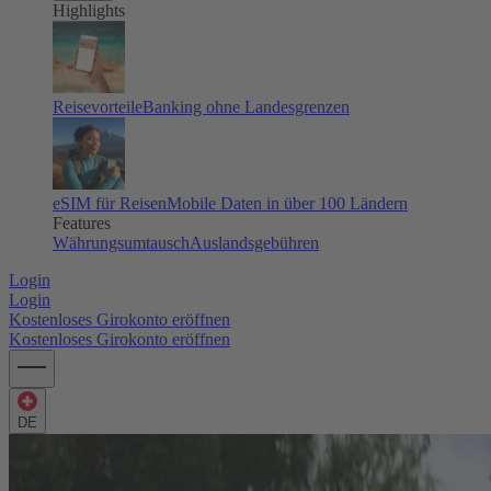
Highlights
Reisevorteile
Banking ohne Landesgrenzen
eSIM für Reisen
Mobile Daten in über 100 Ländern
Features
Währungsumtausch
Auslandsgebühren
Login
Login
Kostenloses Girokonto eröffnen
Kostenloses Girokonto eröffnen
DE