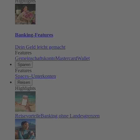
Highlights
Banking-Features
Dein Geld leicht gemacht
Features
Gemeinschaftskonto
Mastercard
Wallet
Sparen
Features
Spaces–Unterkonten
Reisen
Highlights
Reisevorteile
Banking ohne Landesgrenzen