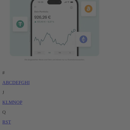
#
A
B
C
D
E
F
G
H
I
J
K
L
M
N
O
P
Q
R
S
T