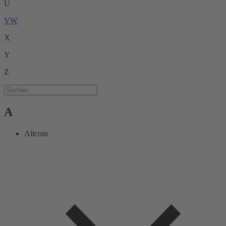
U
V
W
X
Y
Z
A
Altcoin