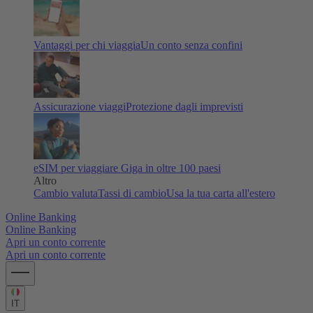
Vantaggi per chi viaggia
Un conto senza confini
Assicurazione viaggi
Protezione dagli imprevisti
eSIM per viaggiare
Giga in oltre 100 paesi
Altro
Cambio valuta
Tassi di cambio
Usa la tua carta all'estero
Online Banking
Online Banking
Apri un conto corrente
Apri un conto corrente
IT