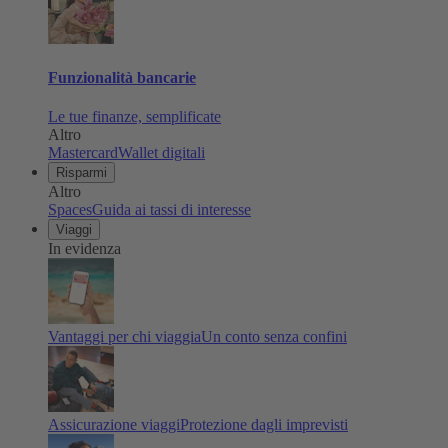
Funzionalità bancarie
Le tue finanze, semplificate
Altro
Mastercard
Wallet digitali
Risparmi
Altro
Spaces
Guida ai tassi di interesse
Viaggi
In evidenza
Vantaggi per chi viaggia
Un conto senza confini
Assicurazione viaggi
Protezione dagli imprevisti