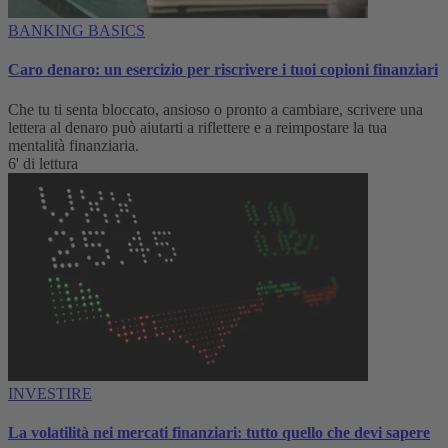
BANKING BASICS
Caro denaro: un esercizio per riscrivere i tuoi copioni finanziari
Che tu ti senta bloccato, ansioso o pronto a cambiare, scrivere una
lettera al denaro può aiutarti a riflettere e a reimpostare la tua
mentalità finanziaria.
6' di lettura
INVESTIRE
La volatilità nei mercati finanziari: tutto quello che devi sapere