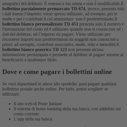
anagrafici del debitore. È emesso a tuo nome e non è modificabile.
Il
bollettino parzialmente premarcato TD 674
, invece, presenta tutti
i dati tranne l’importo: viene spesso utilizzato, ad esempio, per le
multe e per i contributi il cui ammontare non è predeterminato.
Il
bollettino bianco personalizzato TD 451
presenta solo il numero e
l'intestazione del conto ed è utilizzato quando non si conoscono né i
dati del debitore, né l’importo da pagare. Viene utilizzato per
riscuotere importi non predeterminati da soggetti non conosciuti a
priori: ad esempio, contributi associativi, multe, rette e mensilità.
Il
bollettino bianco generico TD 123
non presenta alcuna
informazione prestampata e permette al debitore di pagare somme al
beneficiario a qualunque titolo.
Dove e come pagare i bollettini online
Se vuoi risparmiarti le attese allo sportello, puoi pagare qualsiasi
bollettino postale anche online. Per farlo, potrai scegliere se
utilizzare:
Il sito web di Poste Italiane
Il sistema di home banking della tua banca, con addebito sul
conto corrente
L’app della tua banca.