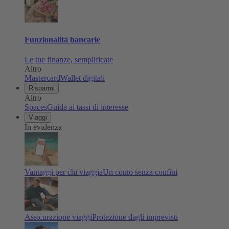
Funzionalità bancarie
Le tue finanze, semplificate
Altro
Mastercard
Wallet digitali
Risparmi
Altro
Spaces
Guida ai tassi di interesse
Viaggi
In evidenza
Vantaggi per chi viaggia
Un conto senza confini
Assicurazione viaggi
Protezione dagli imprevisti