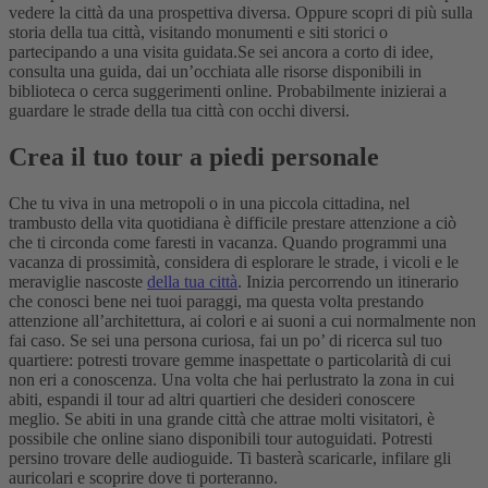
vedere la città da una prospettiva diversa. Oppure scopri di più sulla
storia della tua città, visitando monumenti e siti storici o
partecipando a una visita guidata.
Se sei ancora a corto di idee,
consulta una guida, dai un’occhiata alle risorse disponibili in
biblioteca o cerca suggerimenti online. Probabilmente inizierai a
guardare le strade della tua città con occhi diversi.
Crea il tuo tour a piedi personale
Che tu viva in una metropoli o in una piccola cittadina, nel
trambusto della vita quotidiana è difficile prestare attenzione a ciò
che ti circonda come faresti in vacanza. Quando programmi una
vacanza di prossimità, considera di esplorare le strade, i vicoli e le
meraviglie nascoste
della tua città
. Inizia percorrendo un itinerario
che conosci bene nei tuoi paraggi, ma questa volta prestando
attenzione all’architettura, ai colori e ai suoni a cui normalmente non
fai caso. Se sei una persona curiosa, fai un po’ di ricerca sul tuo
quartiere: potresti trovare gemme inaspettate o particolarità di cui
non eri a conoscenza. Una volta che hai perlustrato la zona in cui
abiti, espandi il tour ad altri quartieri che desideri conoscere
meglio.
Se abiti in una grande città che attrae molti visitatori, è
possibile che online siano disponibili tour autoguidati. Potresti
persino trovare delle audioguide. Ti basterà scaricarle, infilare gli
auricolari e scoprire dove ti porteranno.