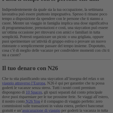
Indipendentemente da quale sia la tua occupazione, la settimana
lavorativa può essere piuttosto impegnativa. Spesso ti rimane poco
tempo a disposizione da spendere con le persone che ti stanno a
cuore. Mentre un viaggio in famiglia implica una dose significativa
di programmazione, prenotazioni e costi, una staycation può essere
un’ottima occasione per ritrovarsi con amici e familiari in tutta
semplicità. Potresti organizzare un picnic o una grigliata, oppure
puoi sperimentare un’attività di gruppo estiva o provare un nuovo
ristorante o semplicemente passare del tempo insieme. Dopotutto,
cosa c’è di meglio delle vacanze per condividere momenti con chi ti
sta a cuore?
Il tuo denaro con N26
Che tu stia pianificando una staycation all’insegna del relax o un
viaggio attraverso l’Europa
, N26 è qui per garantire che tu possa
goderti le vacanze senza stress. Tutti i nostri conti premium
dispongono di
10 Spaces
, gli spazi separati dal conto principale
dove puoi risparmiare per le tue prossime ferie. Se viaggi all’estero,
il nostro conto
N26 You
è il compagno di viaggio perfetto: zero
commissioni sulle transazioni in valuta estera, prelievi bancomat
gratuiti e un’
assicurazione di viaggio
per goderti la vacanza in tutta