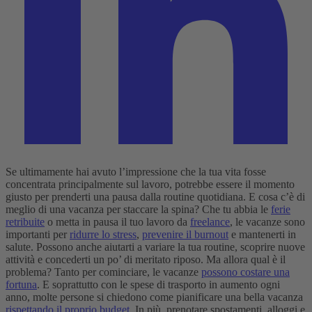
Se ultimamente hai avuto l’impressione che la tua vita fosse
concentrata principalmente sul lavoro, potrebbe essere il momento
giusto per prenderti una pausa dalla routine quotidiana. E cosa c’è di
meglio di una vacanza per staccare la spina? Che tu abbia le
ferie
retribuite
o metta in pausa il tuo lavoro da
freelance
, le vacanze sono
importanti per
ridurre lo stress
,
prevenire il burnout
e mantenerti in
salute. Possono anche aiutarti a variare la tua routine, scoprire nuove
attività e concederti un po’ di meritato riposo.
Ma allora qual è il
problema? Tanto per cominciare, le vacanze
possono costare una
fortuna
. E soprattutto con le spese di trasporto in aumento ogni
anno, molte persone si chiedono come pianificare una bella vacanza
rispettando il proprio budget
. In più, prenotare spostamenti, alloggi e