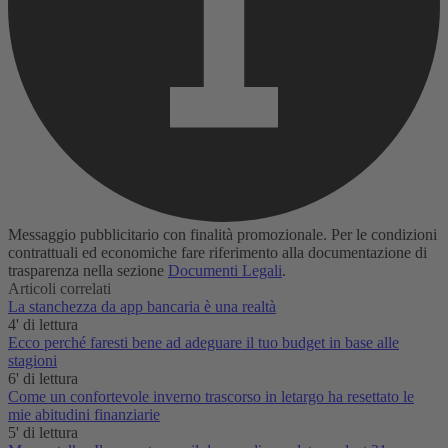
Messaggio pubblicitario con finalità promozionale. Per le condizioni
contrattuali ed economiche fare riferimento alla documentazione di
trasparenza nella sezione
Documenti Legali
.
Articoli correlati
La stanchezza da app bancaria è una realtà‌
4' di lettura
Ecco perché faresti bene ad adeguare il tuo budget in base alle
stagioni
6' di lettura
Come un confortevole inverno trascorso in letargo ha resettato le
mie abitudini finanziarie
5' di lettura