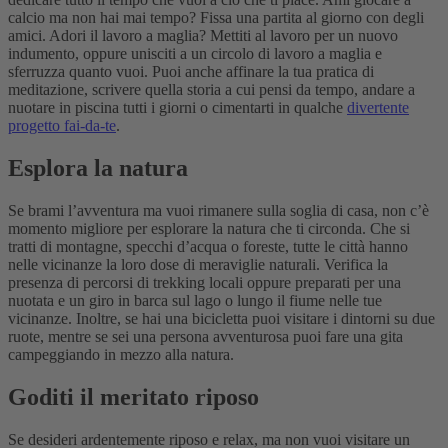
calcio ma non hai mai tempo? Fissa una partita al giorno con degli
amici. Adori il lavoro a maglia? Mettiti al lavoro per un nuovo
indumento, oppure unisciti a un circolo di lavoro a maglia e
sferruzza quanto vuoi. Puoi anche affinare la tua pratica di
meditazione, scrivere quella storia a cui pensi da tempo, andare a
nuotare in piscina tutti i giorni o cimentarti in qualche
divertente
progetto fai-da-te
.
Esplora la natura
Se brami l’avventura ma vuoi rimanere sulla soglia di casa, non c’è
momento migliore per esplorare la natura che ti circonda. Che si
tratti di montagne, specchi d’acqua o foreste, tutte le città hanno
nelle vicinanze la loro dose di meraviglie naturali. Verifica la
presenza di percorsi di trekking locali oppure preparati per una
nuotata e un giro in barca sul lago o lungo il fiume nelle tue
vicinanze. Inoltre, se hai una bicicletta puoi visitare i dintorni su due
ruote, mentre se sei una persona avventurosa puoi fare una gita
campeggiando in mezzo alla natura.
Goditi il meritato riposo
Se desideri ardentemente riposo e relax, ma non vuoi visitare un