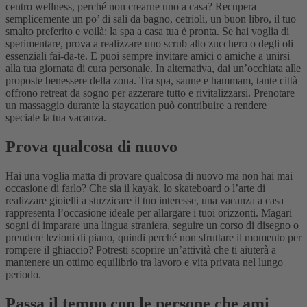
centro wellness, perché non crearne uno a casa? Recupera
semplicemente un po’ di sali da bagno, cetrioli, un buon libro, il tuo
smalto preferito e voilà: la spa a casa tua è pronta. Se hai voglia di
sperimentare, prova a realizzare uno scrub allo zucchero o degli oli
essenziali fai-da-te. E puoi sempre invitare amici o amiche a unirsi
alla tua giornata di cura personale.
In alternativa, dai un’occhiata alle
proposte benessere della zona. Tra spa, saune e hammam, tante città
offrono retreat da sogno per azzerare tutto e rivitalizzarsi. Prenotare
un massaggio durante la staycation può contribuire a rendere
speciale la tua vacanza.
Prova qualcosa di nuovo
Hai una voglia matta di provare qualcosa di nuovo ma non hai mai
occasione di farlo? Che sia il kayak, lo skateboard o l’arte di
realizzare gioielli a stuzzicare il tuo interesse, una vacanza a casa
rappresenta l’occasione ideale per allargare i tuoi orizzonti. Magari
sogni di imparare una lingua straniera, seguire un corso di disegno o
prendere lezioni di piano, quindi perché non sfruttare il momento per
rompere il ghiaccio? Potresti scoprire un’attività che ti aiuterà a
mantenere un ottimo equilibrio tra lavoro e vita privata nel lungo
periodo.
Passa il tempo con le persone che ami