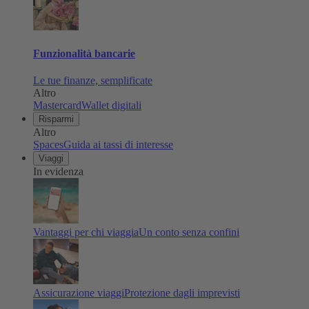
Funzionalità bancarie
Le tue finanze, semplificate
Altro
Mastercard
Wallet digitali
Risparmi
Altro
Spaces
Guida ai tassi di interesse
Viaggi
In evidenza
Vantaggi per chi viaggia
Un conto senza confini
Assicurazione viaggi
Protezione dagli imprevisti