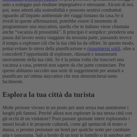
auto a noleggio può risultare impegnativo e stressante. Alcuni di noi,
poi, sono attenti alla sostenibilità e possono sentirsi combattuti
riguardo all’impatto ambientale dei viaggi lontano da casa.
Se ti
rivedi in queste affermazioni, potrebbe essere il momento di
programmare una staycation, quella che in italiano viene chiamata
anche “vacanza di prossimità”. Il principio è semplice: prendersi una
pausa dal lavoro senza viaggiare da nessuna parte, passando invece
il tempo a esplorare ciò che la tua città ha da offrire. In questo modo,
potrai evitare lo stress della pianificazione e
risparmierai soldi
, oltre a
concederti l’opportunità di esplorare, rilassarti e innamorarti
nuovamente della tua città.
Se è la prima volta che trascorri una
vacanza a casa, potresti non sapere da che parte cominciare. Per
questo abbiamo raccolto una serie di suggerimenti per aiutarti a
pianificare un’ottima staycation che non dimenticherai tanto
facilmente.
Esplora la tua città da turista
Molte persone vivono in un posto per anni senza mai ammirarne i
luoghi più famosi. Perché allora non esplorare la tua stessa città con
gli occhi di un visitatore? Puoi passare giornate intere esplorando i
musei locali e le proposte culturali, come gli spettacoli di teatro o
danza, o persino prenotare un hotel per qualche notte per cambiare
aria e panorama. Sali a bordo di un tour in battello o in autobus per