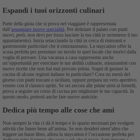
Espandi i tuoi orizzonti culinari
Parte della gioia che si prova nel viaggiare è rappresentata
dall’
assaggiare nuove specialità
. Per deliziare il palato con piatti
nuovi, però, non devi per forza lasciare la tua città (e nemmeno il tuo
appartamento). Inizia setacciando la città in cerca di ristoranti e
gastronomie particolari che ti entusiasmano. La staycation offre la
scusa perfetta per prenotare un tavolo in quel locale che morivi dalla
voglia di provare.
Una vacanza a casa rappresenta anche
un’opportunità per esercitare le tue abilità culinarie, misurandoti con
nuove ricette che non hai mai provato prima. Sogni di gustare la
cucina di alcune regioni italiane in particolare? Crea un menù del
giorno con piatti toscani o siciliani, oppure prepara un vero aperitivo
veneto con il classico spritz. Se sei ancora alle prime armi ai fornelli,
prova a seguire un corso di cucina per migliorare le tue capacità. In
questo modo, potresti anche fare nuove amicizie.
Dedica più tempo alle cose che ami
Non sempre la vita ci dà il tempo e lo spazio necessari per svolgere
attività che fanno bene all’anima. Se non desideri nient’altro che
leggere un buon libro, allora la staycation è l’occasione perfetta per
dedicare tutto il tempo che vuoi a ciò che ti piace. Ami giocare a