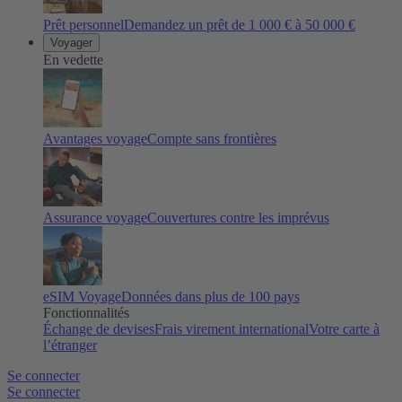
Prêt personnel
Demandez un prêt de 1 000 € à 50 000 €
Voyager
En vedette
Avantages voyage
Compte sans frontières
Assurance voyage
Couvertures contre les imprévus
eSIM Voyage
Données dans plus de 100 pays
Fonctionnalités
Échange de devises
Frais virement international
Votre carte à
l’étranger
Se connecter
Se connecter