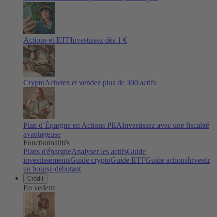
Actions et ETF
Investissez dès 1 €
Crypto
Achetez et vendez plus de
300
actifs
Plan d’Épargne en Actions PEA
Investissez avec une fiscalité
avantageuse
Fonctionnalités
Plans d'épargne
Analyser les actifs
Guide
investissements
Guide crypto
Guide ETF
Guide actions
Investir
en bourse débutant
Crédit
En vedette