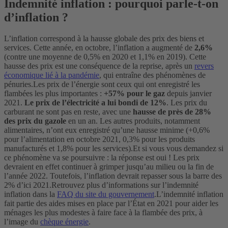
Indemnité inflation : pourquoi parle-t-on
d’inflation ?
L’inflation correspond à la hausse globale des prix des biens et
services. Cette année, en octobre, l’inflation a augmenté de
2,6%
(contre une moyenne de 0,5% en 2020 et 1,1% en 2019). Cette
hausse des prix est une conséquence de la reprise, après un
revers
économique lié à la pandémie
, qui entraîne des phénomènes de
pénuries.
Les prix de l’énergie sont ceux qui ont enregistré les
flambées les plus importantes :
+57%
pour le gaz
depuis janvier
2021.
Le prix de l’électricité a lui bondi de 12%
.
Les prix du
carburant ne sont pas en reste, avec une
hausse de près de 28%
des prix du gazole
en un an. Les autres produits, notamment
alimentaires, n’ont eux enregistré qu’une hausse minime (+0,6%
pour l’alimentation en octobre 2021, 0,3% pour les produits
manufacturés et 1,8% pour les services).
Et si vous vous demandez si
ce phénomène va se poursuivre : la réponse est oui ! Les prix
devraient en effet continuer à grimper jusqu’au milieu ou la fin de
l’année 2022. Toutefois, l’inflation devrait repasser sous la barre des
2% d’ici 2021.
Retrouvez plus d’informations sur l’indemnité
inflation dans la
FAQ du site du gouvernement
.
L’indemnité inflation
fait partie des aides mises en place par l’État en 2021 pour aider les
ménages les plus modestes à faire face à la flambée des prix, à
l’image du
chèque énergie
.