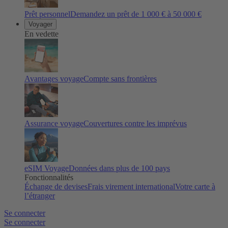
Prêt personnel
Demandez un prêt de 1 000 € à 50 000 €
Voyager
En vedette
Avantages voyage
Compte sans frontières
Assurance voyage
Couvertures contre les imprévus
eSIM Voyage
Données dans plus de 100 pays
Fonctionnalités
Échange de devises
Frais virement international
Votre carte à
l’étranger
Se connecter
Se connecter