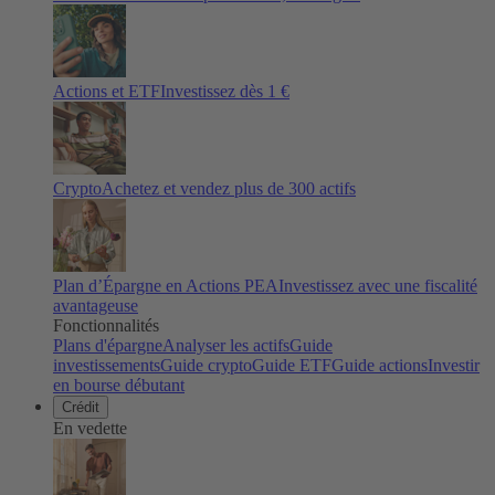
Actions et ETF
Investissez dès 1 €
Crypto
Achetez et vendez plus de
300
actifs
Plan d’Épargne en Actions PEA
Investissez avec une fiscalité
avantageuse
Fonctionnalités
Plans d'épargne
Analyser les actifs
Guide
investissements
Guide crypto
Guide ETF
Guide actions
Investir
en bourse débutant
Crédit
En vedette