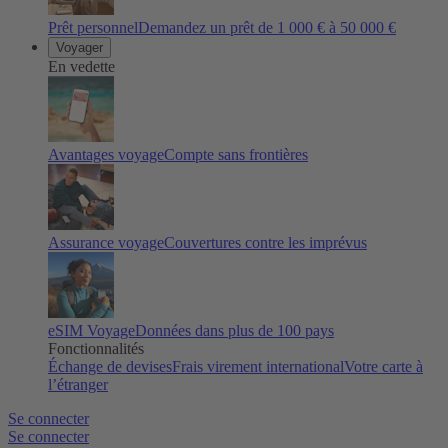
Prêt personnel
Demandez un prêt de 1 000 € à 50 000 €
Voyager
En vedette
Avantages voyage
Compte sans frontières
Assurance voyage
Couvertures contre les imprévus
eSIM Voyage
Données dans plus de 100 pays
Fonctionnalités
Échange de devises
Frais virement international
Votre carte à
l’étranger
Se connecter
Se connecter