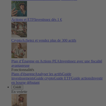
Actions et ETF
Investissez dès 1 €
Crypto
Achetez et vendez plus de
300
actifs
Plan d’Épargne en Actions PEA
Investissez avec une fiscalité
avantageuse
Fonctionnalités
Plans d'épargne
Analyser les actifs
Guide
investissements
Guide crypto
Guide ETF
Guide actions
Investir
en bourse débutant
Crédit
En vedette