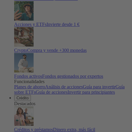
Acciones y ETFs
Invierte desde 1 €
Crypto
Compra y vende +
300
monedas
Fondos activos
Fondos gestionados por expertos
Funcionalidades
Planes de ahorro
Análisis de acciones
Guía para invertir
Guía
sobre ETFs
Guía de acciones
Invertir para principiantes
Crédito
Destacados
Créditos y préstamos
Dinero extra, más fácil