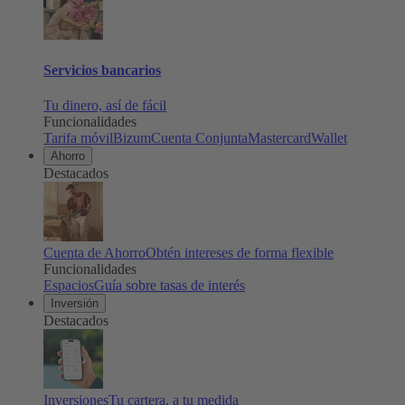
Servicios bancarios
Tu dinero, así de fácil
Funcionalidades
Tarifa móvil
Bizum
Cuenta Conjunta
Mastercard
Wallet
Ahorro
Destacados
Cuenta de Ahorro
Obtén intereses de forma flexible
Funcionalidades
Espacios
Guía sobre tasas de interés
Inversión
Destacados
Inversiones
Tu cartera, a tu medida