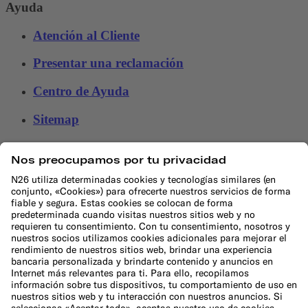
Ayuda
Atención al Cliente
Presentar una reclamación
Centro de Ayuda
Sitemap
Canal ético
DESCUBRIR
Blog
Conceptos básicos de banca
Glosario de trading
Glosario Crypto