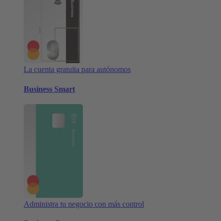
La cuenta gratuita para autónomos
Business Smart
Administra tu negocio con más control