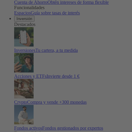
Cuenta de Ahorro
Obtén intereses de forma flexible
Funcionalidades
Espacios
Guía sobre tasas de interés
Inversión
Destacados
Inversiones
Tu cartera, a tu medida
Acciones y ETFs
Invierte desde 1 €
Crypto
Compra y vende +
300
monedas
Fondos activos
Fondos gestionados por expertos