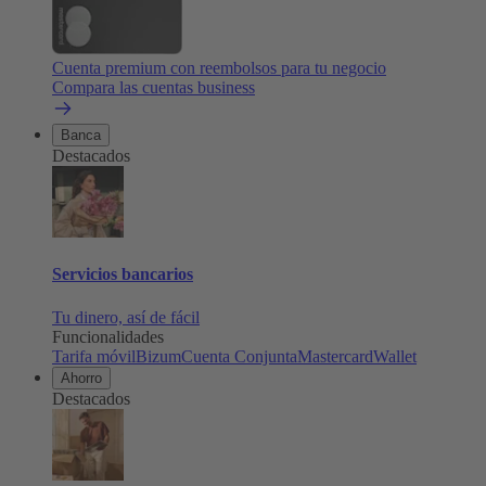
Cuenta premium con reembolsos para tu negocio
Compara las cuentas business
Banca
Destacados
Servicios bancarios
Tu dinero, así de fácil
Funcionalidades
Tarifa móvil
Bizum
Cuenta Conjunta
Mastercard
Wallet
Ahorro
Destacados