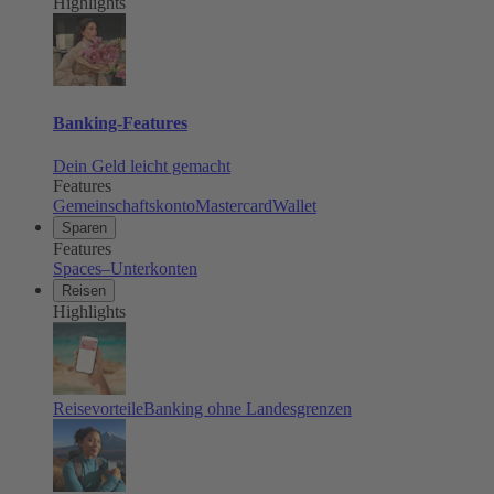
Highlights
Banking-Features
Dein Geld leicht gemacht
Features
Gemeinschaftskonto
Mastercard
Wallet
Sparen
Features
Spaces–Unterkonten
Reisen
Highlights
Reisevorteile
Banking ohne Landesgrenzen