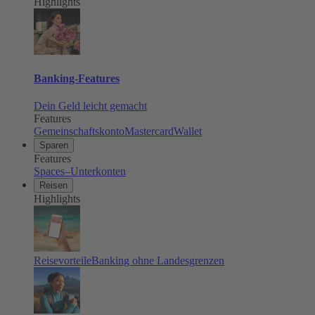
Highlights
Banking-Features
Dein Geld leicht gemacht
Features
Gemeinschaftskonto
Mastercard
Wallet
Sparen
Features
Spaces–Unterkonten
Reisen
Highlights
Reisevorteile
Banking ohne Landesgrenzen