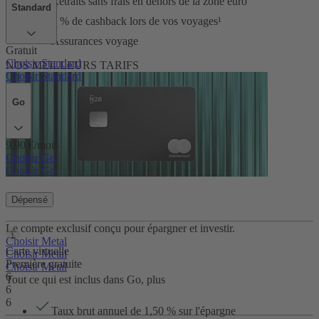
Retraits sans frais en dehors de la zone euro
Standard
1 % de cashback lors de vos voyages¹
Assurances voyage
Gratuit
Choisir Standard
NOS MEILLEURS TARIFS
Choisir Standard
Go
9,90 €/mois
Choisir Go
Choisir Go
Dépensé
Metal
Le compte exclusif conçu pour épargner et investir.
Choisir Metal
Carte virtuelle
Choisir Metal
Première gratuite
Choisir Metal
6
Tout ce qui est inclus dans Go, plus
6
6
Taux brut annuel de
1,50
% sur l'épargne