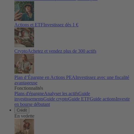
Actions et ETF
Investissez dès 1 €
Crypto
Achetez et vendez plus de
300
actifs
Plan d’Épargne en Actions PEA
Investissez avec une fiscalité
avantageuse
Fonctionnalités
Plans d'épargne
Analyser les actifs
Guide
investissements
Guide crypto
Guide ETF
Guide actions
Investir
en bourse débutant
Crédit
En vedette