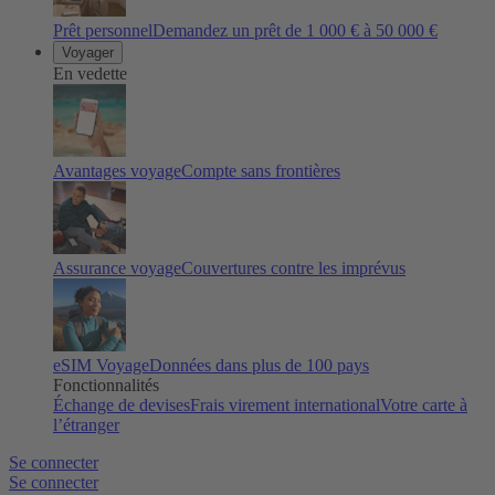
Prêt personnel
Demandez un prêt de 1 000 € à 50 000 €
Voyager
En vedette
Avantages voyage
Compte sans frontières
Assurance voyage
Couvertures contre les imprévus
eSIM Voyage
Données dans plus de 100 pays
Fonctionnalités
Échange de devises
Frais virement international
Votre carte à
l’étranger
Se connecter
Se connecter