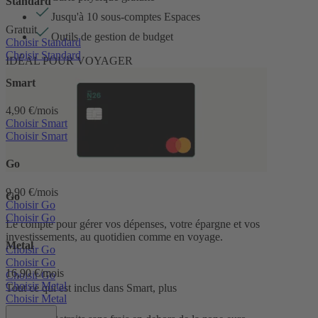
Standard
Jusqu'à 10 sous-comptes Espaces
Gratuit
Outils de gestion de budget
Choisir Standard
Choisir Standard
IDÉAL POUR VOYAGER
Smart
4,90 €/mois
Choisir Smart
Choisir Smart
Go
9,90 €/mois
Go
Choisir Go
Choisir Go
Le compte pour gérer vos dépenses, votre épargne et vos
investissements, au quotidien comme en voyage.
Metal
Choisir Go
Choisir Go
16,90 €/mois
Choisir Go
Choisir Metal
Tout ce qui est inclus dans Smart, plus
Choisir Metal