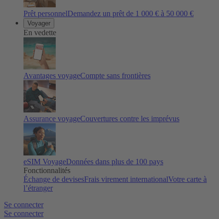
Prêt personnel
Demandez un prêt de 1 000 € à 50 000 €
Voyager
En vedette
Avantages voyage
Compte sans frontières
Assurance voyage
Couvertures contre les imprévus
eSIM Voyage
Données dans plus de 100 pays
Fonctionnalités
Échange de devises
Frais virement international
Votre carte à
l’étranger
Se connecter
Se connecter