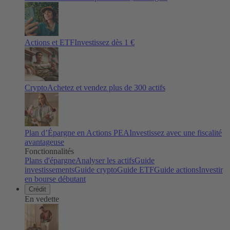
Actions et ETF
Investissez dès 1 €
Crypto
Achetez et vendez plus de
300
actifs
Plan d’Épargne en Actions PEA
Investissez avec une fiscalité
avantageuse
Fonctionnalités
Plans d'épargne
Analyser les actifs
Guide
investissements
Guide crypto
Guide ETF
Guide actions
Investir
en bourse débutant
Crédit
En vedette