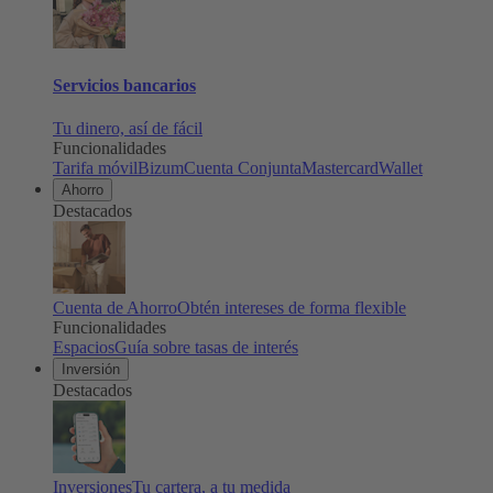
Servicios bancarios
Tu dinero, así de fácil
Funcionalidades
Tarifa móvil
Bizum
Cuenta Conjunta
Mastercard
Wallet
Ahorro
Destacados
Cuenta de Ahorro
Obtén intereses de forma flexible
Funcionalidades
Espacios
Guía sobre tasas de interés
Inversión
Destacados
Inversiones
Tu cartera, a tu medida