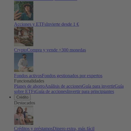
Acciones y ETFs
Invierte desde 1 €
Crypto
Compra y vende +
300
monedas
Fondos activos
Fondos gestionados por expertos
Funcionalidades
Planes de ahorro
Análisis de acciones
Guía para invertir
Guía
sobre ETFs
Guía de acciones
Invertir para principiantes
Crédito
Destacados
Créditos y préstamos
Dinero extra, más fácil