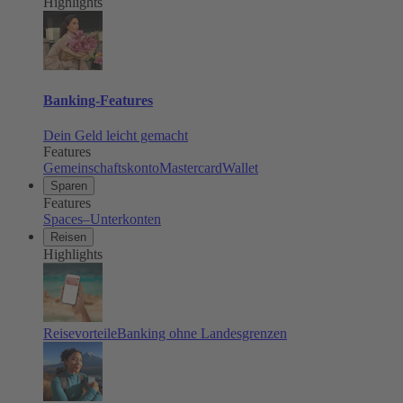
Highlights
Banking-Features
Dein Geld leicht gemacht
Features
Gemeinschaftskonto
Mastercard
Wallet
Sparen
Features
Spaces–Unterkonten
Reisen
Highlights
Reisevorteile
Banking ohne Landesgrenzen