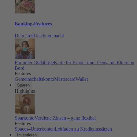
Banking-Features
Dein Geld leicht gemacht
Für unter 18-Jährige
Karte für Kinder und Teens, mit Eltern an
Bord
Features
Gemeinschaftskonto
Mastercard
Wallet
Sparen
Highlights
Sparkonto
Verdiene Zinsen – ganz flexibel
Features
Spaces–Unterkonten
Leitfaden zu Kreditzinssätzen
Investieren