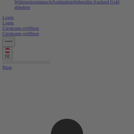
Währungsumtausch
Auslandsgebühren
Im Ausland Geld
abheben
Login
Login
Girokonto eröffnen
Girokonto eröffnen
DE
Blog