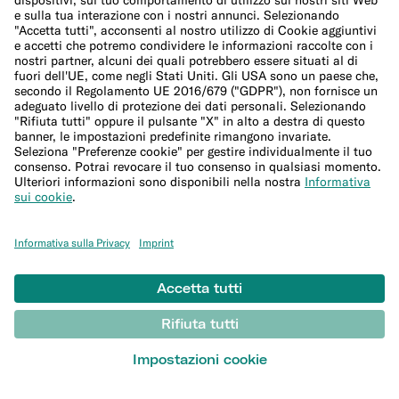
Calcolatore di budget per le festività
Altro
Conto studenti
Sicurezza
Invita i tuoi amici
Conto corrente per expat
Bonifici esteri
© N26 SE
2026
Documenti legali
Informativa sulla Privacy