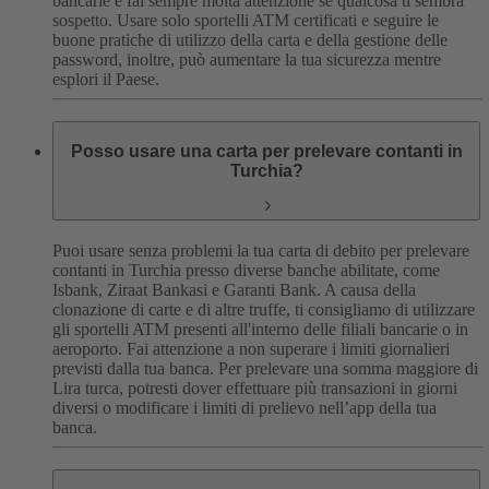
bancarie e fai sempre molta attenzione se qualcosa ti sembra
sospetto.
Usare solo sportelli ATM certificati e seguire le
buone pratiche di utilizzo della carta e della gestione delle
password, inoltre, può aumentare la tua sicurezza mentre
esplori il Paese.
Posso usare una carta per prelevare contanti in
Turchia?
Puoi usare senza problemi la tua carta di debito per prelevare
contanti in Turchia presso diverse banche abilitate, come
Isbank, Ziraat Bankasi e Garanti Bank. A causa della
clonazione di carte e di altre truffe, ti consigliamo di utilizzare
gli sportelli ATM presenti all'interno delle filiali bancarie o in
aeroporto.
Fai attenzione a non superare i limiti giornalieri
previsti dalla tua banca. Per prelevare una somma maggiore di
Lira turca, potresti dover effettuare più transazioni in giorni
diversi o modificare i limiti di prelievo nell’app della tua
banca.