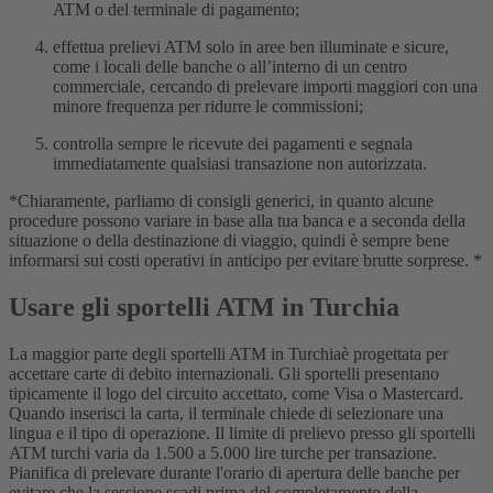
ATM o del terminale di pagamento;
effettua prelievi ATM solo in aree ben illuminate e sicure,
come i locali delle banche o all’interno di un centro
commerciale, cercando di prelevare importi maggiori con una
minore frequenza per ridurre le commissioni;
controlla sempre le ricevute dei pagamenti e segnala
immediatamente qualsiasi transazione non autorizzata.
*Chiaramente, parliamo di consigli generici, in quanto alcune
procedure possono variare in base alla tua banca e a seconda della
situazione o della destinazione di viaggio, quindi è sempre bene
informarsi sui costi operativi in anticipo per evitare brutte sorprese. *
Usare gli sportelli ATM in Turchia
La maggior parte degli sportelli ATM in
Turchia
è progettata per
accettare carte di debito internazionali. Gli sportelli presentano
tipicamente il logo del circuito accettato, come Visa o Mastercard.
Quando inserisci la carta, il terminale chiede di selezionare una
lingua e il tipo di operazione.
Il limite di prelievo presso gli sportelli
ATM turchi varia da 1.500 a 5.000 lire turche per transazione.
Pianifica di prelevare durante l'orario di apertura delle banche per
evitare che la sessione scadi prima del completamento della