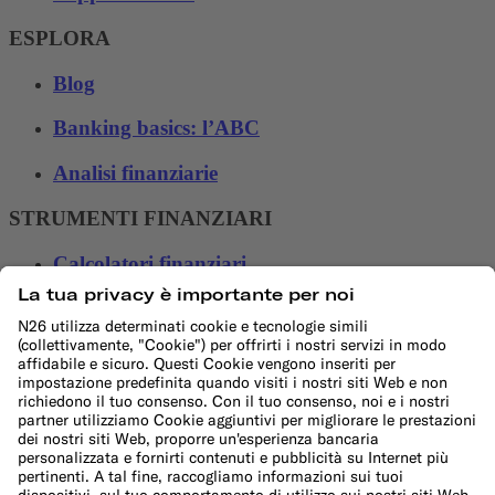
ESPLORA
Blog
Banking basics: l’ABC
Analisi finanziarie
STRUMENTI FINANZIARI
Calcolatori finanziari
Calcolatore budget mensile
Calcolatore di risparmio 50/30/20
Calcolatore di interessi
Calcolatore dell'inflazione
Calcolatore spese di trasferimento