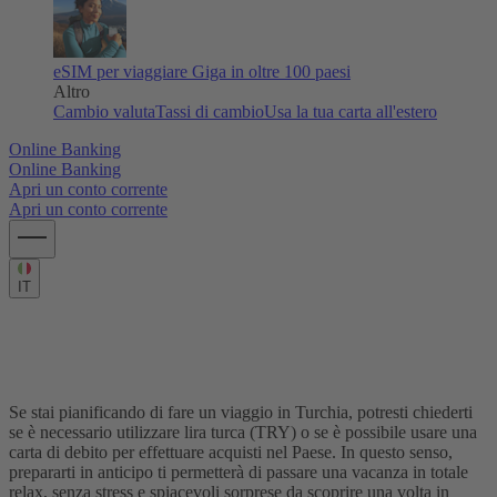
eSIM per viaggiare
Giga in oltre 100 paesi
Altro
Cambio valuta
Tassi di cambio
Usa la tua carta all'estero
Online Banking
Online Banking
Apri un conto corrente
Apri un conto corrente
IT
Come pagare con carta in Turchia: una
guida pratica
Se stai pianificando di fare un viaggio in
Turchia
, potresti chiederti
se è necessario utilizzare
lira turca (TRY)
o se è possibile usare una
carta di debito per effettuare acquisti nel Paese. In questo senso,
prepararti in anticipo ti permetterà di passare una vacanza in totale
relax, senza stress e spiacevoli sorprese da scoprire una volta in