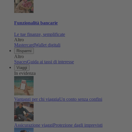
Funzionalità bancarie
Le tue finanze, semplificate
Altro
Mastercard
Wallet digitali
Risparmi
Altro
Spaces
Guida ai tassi di interesse
Viaggi
In evidenza
Vantaggi per chi viaggia
Un conto senza confini
Assicurazione viaggi
Protezione dagli imprevisti