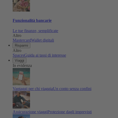
Funzionalità bancarie
Le tue finanze, semplificate
Altro
Mastercard
Wallet digitali
Risparmi
Altro
Spaces
Guida ai tassi di interesse
Viaggi
In evidenza
Vantaggi per chi viaggia
Un conto senza confini
Assicurazione viaggi
Protezione dagli imprevisti