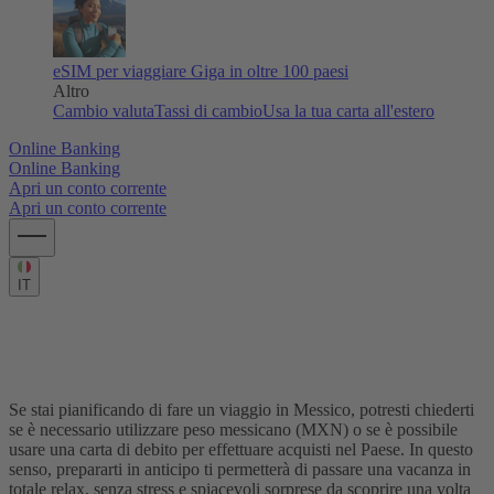
eSIM per viaggiare
Giga in oltre 100 paesi
Altro
Cambio valuta
Tassi di cambio
Usa la tua carta all'estero
Online Banking
Online Banking
Apri un conto corrente
Apri un conto corrente
IT
Come pagare con carta in Messico: una
guida pratica
Se stai pianificando di fare un viaggio in Messico, potresti chiederti
se è necessario utilizzare p
eso messicano (MXN)
o se è possibile
usare una carta di debito per effettuare acquisti nel Paese. In questo
senso, prepararti in anticipo ti permetterà di passare una vacanza in
totale relax, senza stress e spiacevoli sorprese da scoprire una volta