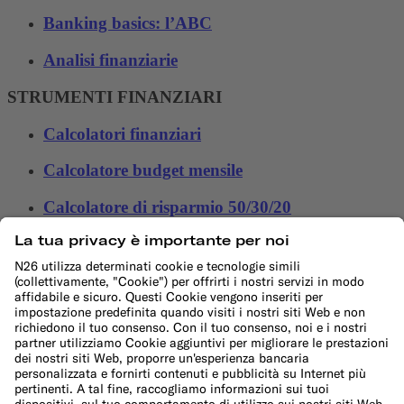
Banking basics: l’ABC
Analisi finanziarie
STRUMENTI FINANZIARI
Calcolatori finanziari
Calcolatore budget mensile
Calcolatore di risparmio 50/30/20
Calcolatore di interessi
Calcolatore dell'inflazione
Calcolatore spese di trasferimento
Calcolatore di budget per le festività
Altro