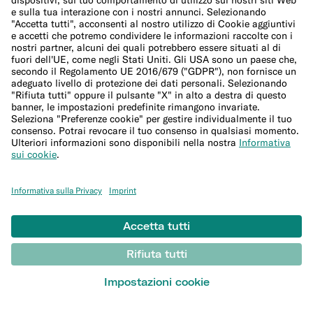
Conto studenti
Sicurezza
Invita i tuoi amici
Conto corrente per expat
Bonifici esteri
© N26 SE
2026
Documenti legali
Informativa sulla Privacy