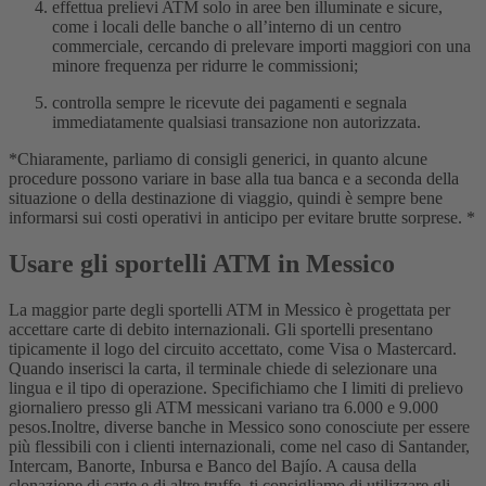
effettua prelievi ATM solo in aree ben illuminate e sicure,
come i locali delle banche o all’interno di un centro
commerciale, cercando di prelevare importi maggiori con una
minore frequenza per ridurre le commissioni;
controlla sempre le ricevute dei pagamenti e segnala
immediatamente qualsiasi transazione non autorizzata.
*Chiaramente, parliamo di consigli generici, in quanto alcune
procedure possono variare in base alla tua banca e a seconda della
situazione o della destinazione di viaggio, quindi è sempre bene
informarsi sui costi operativi in anticipo per evitare brutte sorprese. *
Usare gli sportelli ATM in Messico
La maggior parte degli sportelli ATM in Messico è progettata per
accettare carte di debito internazionali. Gli sportelli presentano
tipicamente il logo del circuito accettato, come Visa o Mastercard.
Quando inserisci la carta, il terminale chiede di selezionare una
lingua e il tipo di operazione. Specifichiamo che
I limiti di prelievo
giornaliero presso gli ATM messicani variano tra 6.000 e 9.000
pesos.
Inoltre, diverse banche in Messico sono conosciute per essere
più flessibili con i clienti internazionali, come nel caso di
Santander,
Intercam, Banorte, Inbursa e Banco del Bajío. A causa della
clonazione di carte e di altre truffe, ti consigliamo di utilizzare gli