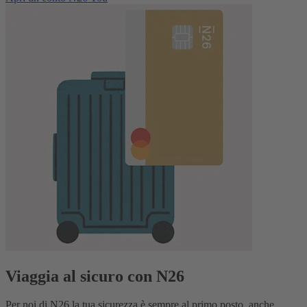
Viaggia al sicuro con N26
Per noi di N26 la tua sicurezza è sempre al primo posto, anche