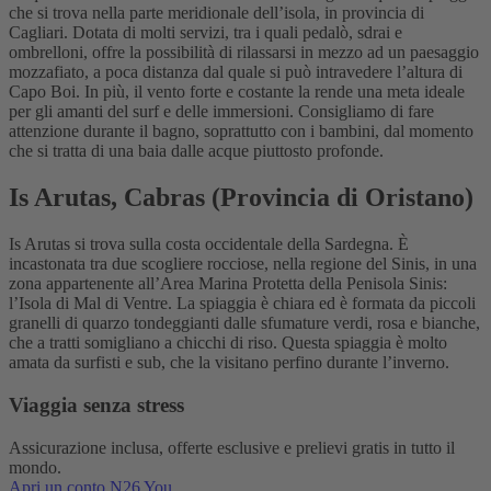
che si trova nella parte meridionale dell’isola, in provincia di
Cagliari. Dotata di molti servizi, tra i quali pedalò, sdrai e
ombrelloni, offre la possibilità di rilassarsi in mezzo ad un paesaggio
mozzafiato, a poca distanza dal quale si può intravedere l’altura di
Capo Boi. In più, il vento forte e costante la rende una meta ideale
per gli amanti del surf e delle immersioni. Consigliamo di fare
attenzione durante il bagno, soprattutto con i bambini, dal momento
che si tratta di una baia dalle acque piuttosto profonde.
Is Arutas, Cabras (Provincia di Oristano)
Is Arutas si trova sulla costa occidentale della Sardegna. È
incastonata tra due scogliere rocciose, nella regione del Sinis, in una
zona appartenente all’Area Marina Protetta della Penisola Sinis:
l’Isola di Mal di Ventre. La spiaggia è chiara ed è formata da piccoli
granelli di quarzo tondeggianti dalle sfumature verdi, rosa e bianche,
che a tratti somigliano a chicchi di riso. Questa spiaggia è molto
amata da surfisti e sub, che la visitano perfino durante l’inverno.
Viaggia senza stress
Assicurazione inclusa, offerte esclusive e prelievi gratis in tutto il
mondo.
Apri un conto N26 You