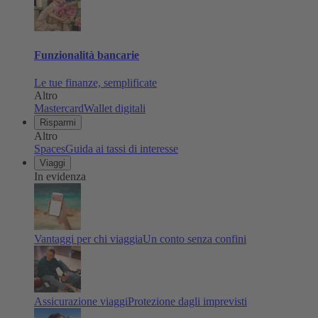
Funzionalità bancarie
Le tue finanze, semplificate
Altro
Mastercard
Wallet digitali
Risparmi
Altro
Spaces
Guida ai tassi di interesse
Viaggi
In evidenza
Vantaggi per chi viaggia
Un conto senza confini
Assicurazione viaggi
Protezione dagli imprevisti