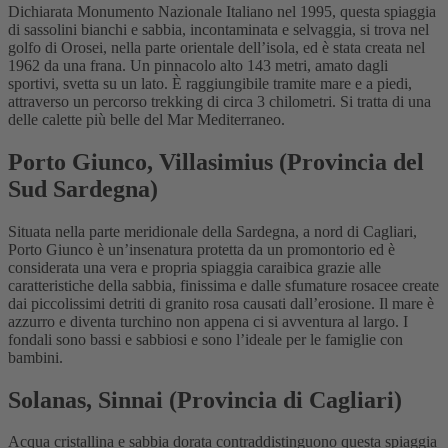
Dichiarata Monumento Nazionale Italiano nel 1995, questa spiaggia
di sassolini bianchi e sabbia, incontaminata e selvaggia, si trova nel
golfo di Orosei, nella parte orientale dell’isola, ed è stata creata nel
1962 da una frana. Un pinnacolo alto 143 metri, amato dagli
sportivi, svetta su un lato. È raggiungibile tramite mare e a piedi,
attraverso un percorso trekking di circa 3 chilometri. Si tratta di una
delle calette più belle del Mar Mediterraneo.
Porto Giunco, Villasimius (Provincia del
Sud Sardegna)
Situata nella parte meridionale della Sardegna, a nord di Cagliari,
Porto Giunco è un’insenatura protetta da un promontorio ed è
considerata una vera e propria spiaggia caraibica grazie alle
caratteristiche della sabbia, finissima e dalle sfumature rosacee create
dai piccolissimi detriti di granito rosa causati dall’erosione. Il mare è
azzurro e diventa turchino non appena ci si avventura al largo. I
fondali sono bassi e sabbiosi e sono l’ideale per le famiglie con
bambini.
Solanas, Sinnai (Provincia di Cagliari)
Acqua cristallina e sabbia dorata contraddistinguono questa spiaggia