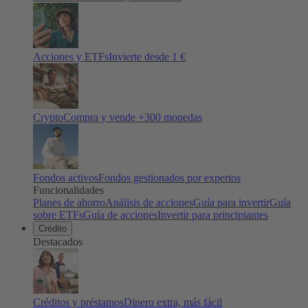
Acciones y ETFs
Invierte desde 1 €
Crypto
Compra y vende +
300
monedas
Fondos activos
Fondos gestionados por expertos
Funcionalidades
Planes de ahorro
Análisis de acciones
Guía para invertir
Guía
sobre ETFs
Guía de acciones
Invertir para principiantes
Crédito
Destacados
Créditos y préstamos
Dinero extra, más fácil