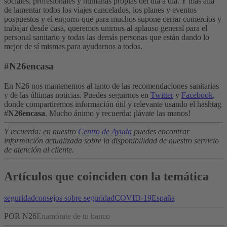
sociales, profesionales y humanas propias del día a día. Y más allá
de lamentar todos los viajes cancelados, los planes y eventos
pospuestos y el engorro que para muchos supone cerrar comercios y
trabajar desde casa, queremos unirnos al aplauso general para el
personal sanitario y todas las demás personas que están dando lo
mejor de sí mismas para ayudarnos a todos.
#N26encasa
En N26 nos mantenemos al tanto de las recomendaciones sanitarias
y de las últimas noticias. Puedes seguirnos en
Twitter
y
Facebook
,
donde compartiremos información útil y relevante usando el hashtag
#
N26encasa
. Mucho ánimo y recuerda: ¡lávate las manos!
Y recuerda: en nuestro
Centro de Ayuda
puedes encontrar
información actualizada sobre la disponibilidad de nuestro servicio
de atención al cliente.
Artículos que coinciden con la temática
seguridad
consejos sobre seguridad
COVID-19
España
POR N26
Enamórate de tu banco