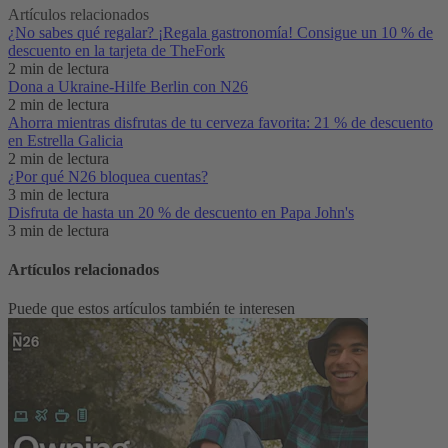
Artículos relacionados
¿No sabes qué regalar? ¡Regala gastronomía! Consigue un 10 % de
descuento en la tarjeta de TheFork
2 min de lectura
Dona a Ukraine-Hilfe Berlin con N26
2 min de lectura
Ahorra mientras disfrutas de tu cerveza favorita: 21 % de descuento
en Estrella Galicia
2 min de lectura
¿Por qué N26 bloquea cuentas?
3 min de lectura
Disfruta de hasta un 20 % de descuento en Papa John's
3 min de lectura
Artículos relacionados
Puede que estos artículos también te interesen