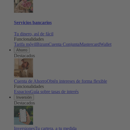
Servicios bancarios
Tu dinero, así de fácil
Funcionalidades
Tarifa móvil
Bizum
Cuenta Conjunta
Mastercard
Wallet
Ahorro
Destacados
Cuenta de Ahorro
Obtén intereses de forma flexible
Funcionalidades
Espacios
Guía sobre tasas de interés
Inversión
Destacados
Inversiones
Tu cartera, a tu medida